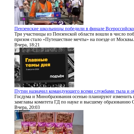
Пензенские школьницы победили в финале Всероссийско
Три участницы из Пензенской области вошли в число поб
призом стало «Путешествие мечты» на поезде от Москвы.
Вчера, 18:21
Путин назначил командующего всеми службами тыла и о
Госдума и Минобразования осенью планируют изменить п
замглавы комитета ГД по науке и высшему образованию О
Вчера, 20:03