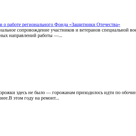
ли о работе регионального Фонда «Защитники Отечества»
альное сопровождение участников и ветеранов специальной воен
ных направлений работы —...
дорожки здесь не было — горожанам приходилось идти по обочи
нее.В этом году на ремонт...