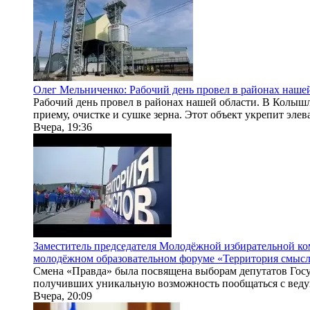
Олег Мельниченко: Рабочий день провел в районах наше
Рабочий день провел в районах нашей области. В Колыш
приему, очистке и сушке зерна. Этот объект укрепит элев
Вчера, 19:36
Заместитель председателя Молодёжной избирательной ко
молодёжном образовательном форуме «Территория смысло
Смена «Правда» была посвящена выборам депутатов Госу
получивших уникальную возможность пообщаться с веду
Вчера, 20:09