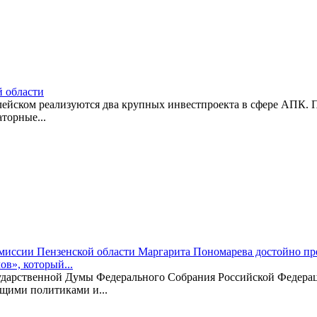
й области
лейском реализуются два крупных инвестпроекта в сфере АПК. 
аторные...
миссии Пензенской области Маргарита Пономарева достойно пр
в», который...
дарственной Думы Федерального Собрания Российской Федераци
щими политиками и...