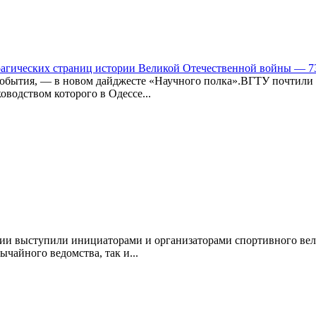
трагических страниц истории Великой Отечественной войны — 7
о события, — в новом дайджесте «Научного полка».ВГТУ почтил
оводством которого в Одессе...
ии выступили инициаторами и организаторами спортивного вел
чайного ведомства, так и...