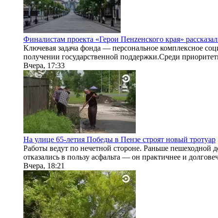
Финалистам проекта «Герои Пенzенского края» рассказа
Ключевая задача фонда — персональное комплексное соци
получении государственной поддержки.Среди приоритет
Вчера, 17:33
На улице 65-летия Победы в Пензе строят новый тротуар
Работы ведут по нечетной стороне. Раньше пешеходной 
отказались в пользу асфальта — он практичнее и долговеч
Вчера, 18:21