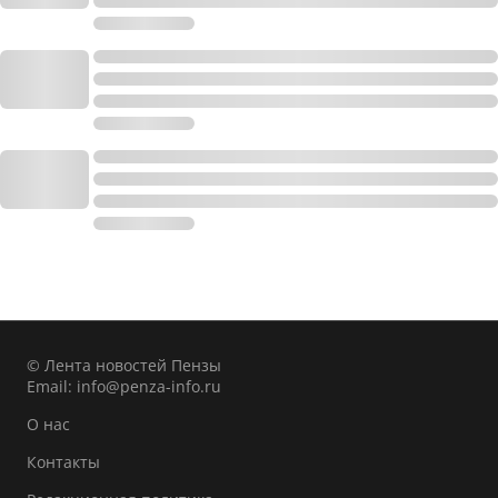
© Лента новостей Пензы
Email:
info@penza-info.ru
О нас
Контакты