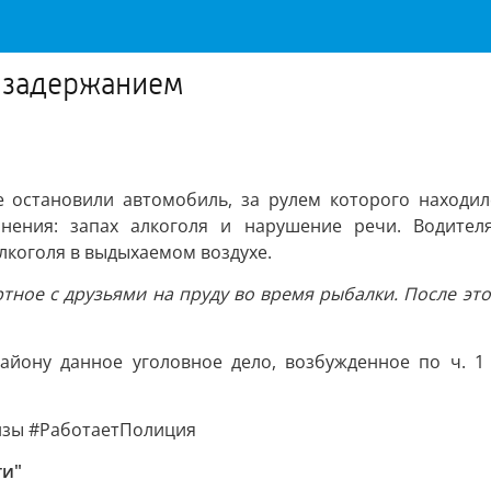
я задержанием
 остановили автомобиль, за рулем которого находил
янения: запах алкоголя и нарушение речи. Водител
лкоголя в выдыхаемом воздухе.
тное с друзьями на пруду во время рыбалки. После это
ону данное уголовное дело, возбужденное по ч. 1 с
зы #РаботаетПолиция
ти"