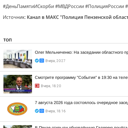
#ДеньПамятиИСкорби #МВДРоссии #ПолицияРоссии 
Источник:
Канал в МАКС "Полиция Пензенской облас
ТОП
Олег Мельниченко: На заседании областного п
Вчера, 20:27
Смотрите программу "События" в 19:30 на теле
Вчера, 18:20
7 августа 2026 года состоялось очередное зас
Вчера, 18:16
В Пензе открыли обновлённую Галерею почёта