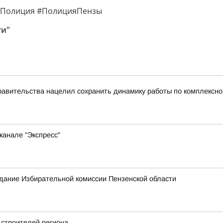
#Полиция #ПолицияПензы
ти"
равительства нацелил сохранить динамику работы по комплексн
канале "Экспресс"
едание Избирательной комиссии Пензенской области
 строителей региона