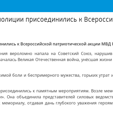
 полиции присоединились к Всеросс
инились к Всероссийской патриотической акции МВД 
ания вероломно напала на Советский Союз, нарушив 
 началась Великая Отечественная война, унёсшая жизни 
симой боли и беспримерного мужества, горьких утрат и
присоединились к памятным мероприятиям. Возле мемо
и». Она объединила представителей силовых ведомств,
 мемориалу, отдавая дань глубокого уважения героям