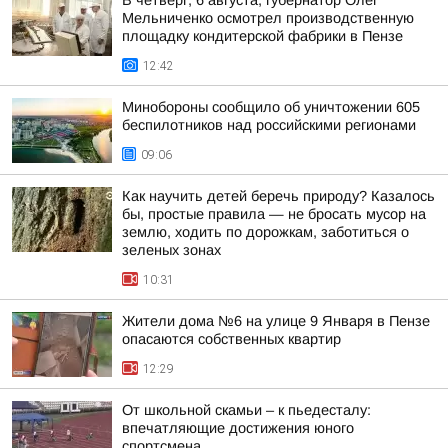
В четверг, 6 августа, губернатор Олег
Мельниченко осмотрел производственную
площадку кондитерской фабрики в Пензе
12:42
Минобороны сообщило об уничтожении 605
беспилотников над российскими регионами
09:06
Как научить детей беречь природу? Казалось
бы, простые правила — не бросать мусор на
землю, ходить по дорожкам, заботиться о
зеленых зонах
10:31
Жители дома №6 на улице 9 Января в Пензе
опасаются собственных квартир
12:29
От школьной скамьи – к пьедесталу:
впечатляющие достижения юного
спортсмена