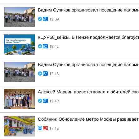
Вадим Супиков организовал посещение палом
12:39
#ЦУР58_кейсы. В Пензе продолжается благоус
18:42
Вадим Супиков организовал посещение палом
12:48
Алексей Марьин приветствовал любителей спо
12:43
Собянин: Обновление метро Москвы развивает
17:18