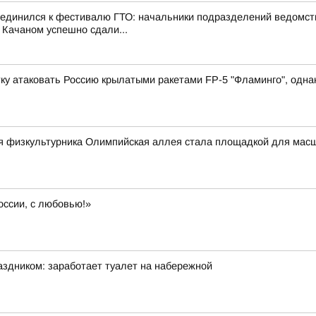
оединился к фестивалю ГТО: начальники подразделений ведомст
 Качаном успешно сдали...
у атаковать Россию крылатыми ракетами FP-5 "Фламинго", однако
ня физкультурника Олимпийская аллея стала площадкой для мас
оссии, с любовью!»
аздником: заработает туалет на набережной