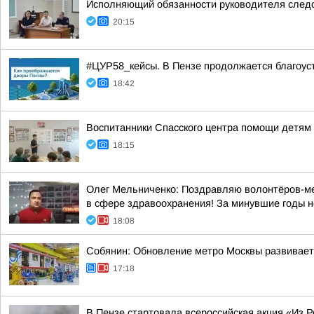
Исполняющий обязанности руководителя следс
20:15
#ЦУР58_кейсы. В Пензе продолжается благоус
18:42
Воспитанники Спасского центра помощи детям 
18:15
Олег Мельниченко: Поздравляю волонтёров-мед
в сфере здравоохранения! За минувшие годы н
18:08
Собянин: Обновление метро Москвы развивает
17:18
В Пензе стартовала всероссийская акция «Из Р