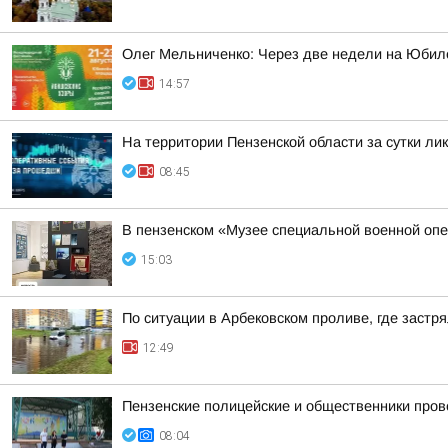
Олег Мельниченко: Через две недели на Юбил
14:57
На территории Пензенской области за сутки ли
08:45
В пензенском «Музее специальной военной опе
15:03
По ситуации в Арбековском проливе, где застр
12:49
Пензенские полицейские и общественники пров
08:04