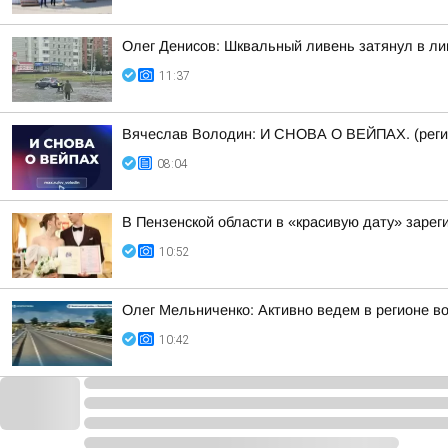
Олег Денисов: Шквальный ливень затянул в лив
11:37
Вячеслав Володин: И СНОВА О ВЕЙПАХ. (реги
08:04
В Пензенской области в «красивую дату» зарег
10:52
Олег Мельниченко: Активно ведем в регионе в
10:42