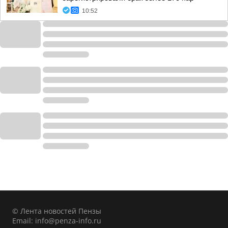
10:52
© Лента новостей Пензы
Email:
info@penza-info.ru