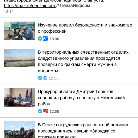
глава города Олег Денисов подписал 5 августа.
https://max.ru/penzainform
//
ПензаИнформ
13:49
Изучение правил безопасности и знакомство
с профессией
13:06
В территориальных следственных отделах
следственного управления проводятся
проверки по фактам смерти мужчин в
водоемах
12:55
Прокурор области Дмитрий Горшков
совершил рабочую поездку в Никольский
район
12:55
В Пензе сотрудники транспортной полиции
присоединились к акции «Зарядка со
стражем порядка»