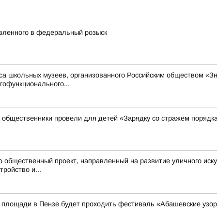
явленного в федеральный розыск
са школьных музеев, организованного Российским обществом «З
гофункционального...
 общественники провели для детей «Зарядку со стражем порядк
о общественный проект, направленный на развитие уличного иску
ройство и...
ой площади в Пензе будет проходить фестиваль «Абашевские узо