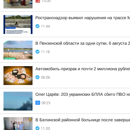
10:00
Ространснадзор выявил нарушения на трассе М
11:44
В Пензенской области за одни сутки, 6 августа
11:18
Автомобиль-призрак и почти 2 миллиона рубле
06:06
Олег Царёв: 203 украинских БПЛА сбито ПВО н
09:25
В Белинской районной больнице после заверше
11:03