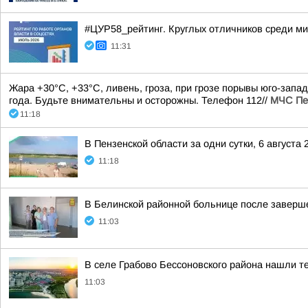
#ЦУР58_рейтинг. Круглых отличников среди ми
11:31
Жара +30°С, +33°С, ливень, гроза, при грозе порывы юго-запа
года. Будьте внимательны и осторожны. Телефон 112//
МЧС Пе
11:18
В Пензенской области за одни сутки, 6 августа
11:18
В Белинской районной больнице после заверше
11:03
В селе Грабово Бессоновского района нашли т
11:03