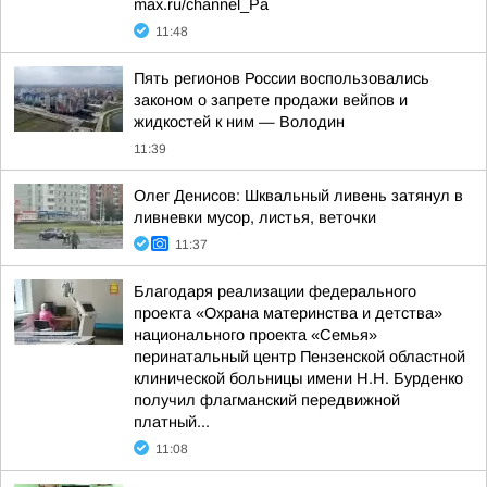
max.ru/channel_Pa
11:48
Пять регионов России воспользовались
законом о запрете продажи вейпов и
жидкостей к ним — Володин
11:39
Олег Денисов: Шквальный ливень затянул в
ливневки мусор, листья, веточки
11:37
Благодаря реализации федерального
проекта «Охрана материнства и детства»
национального проекта «Семья»
перинатальный центр Пензенской областной
клинической больницы имени Н.Н. Бурденко
получил флагманский передвижной
платный...
11:08