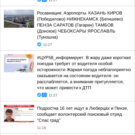
11:27
Росавиация: Аэропорты. КАЗАНЬ КИРОВ
(Победилово) НИЖНЕКАМСК (Бегишево)
ПЕНЗА САРАТОВ (Гагарин) ТАМБОВ
(Донское) ЧЕБОКСАРЫ ЯРОСЛАВЛЬ
(Туношна)
11:27
#ЦУР58_информирует. В жару даже короткая
поездка требует от водителя особой
осторожности Жаркая погода неблагоприятно
сказывается на состоянии водителя: он
расслабляется, а внимание притупляется,
что может привести к ДТП
11:27
Подростка 16 лет ищут в Люберцах и Пензе,
сообщает волонтерский поисковый отряд
"Спас град"
11:16