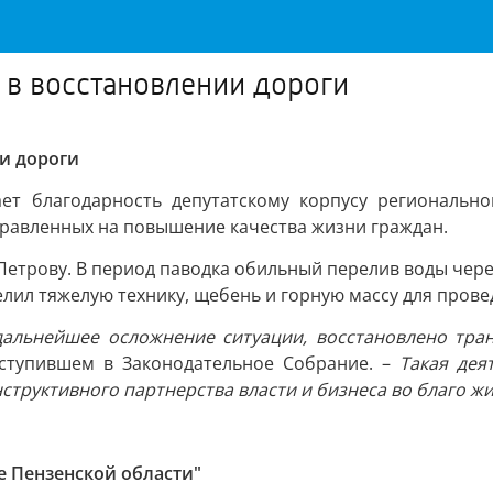
 в восстановлении дороги
и дороги
ет благодарность депутатскому корпусу региональн
правленных на повышение качества жизни граждан.
трову. В период паводка обильный перелив воды через
лил тяжелую технику, щебень и горную массу для прове
альнейшее осложнение ситуации, восстановлено тран
ступившем в Законодательное Собрание. –
Такая деят
труктивного партнерства власти и бизнеса во благо жи
е Пензенской области"