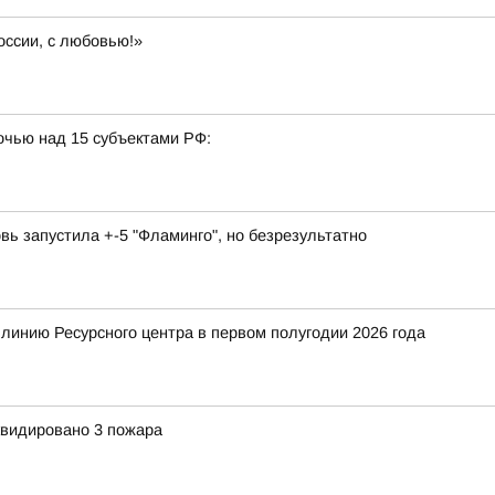
оссии, с любовью!»
очью над 15 субъектами РФ:
вь запустила +-5 "Фламинго", но безрезультатно
 линию Ресурсного центра в первом полугодии 2026 года
квидировано 3 пожара