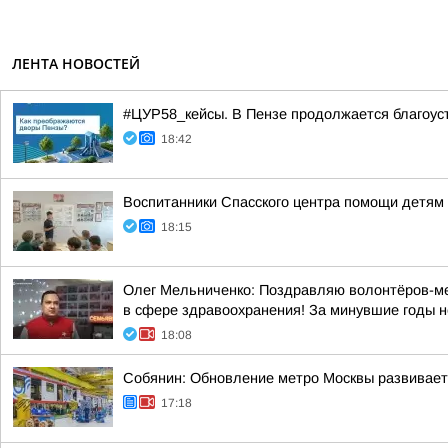
ЛЕНТА НОВОСТЕЙ
#ЦУР58_кейсы. В Пензе продолжается благоус
18:42
Воспитанники Спасского центра помощи детям 
18:15
Олег Мельниченко: Поздравляю волонтёров-мед
в сфере здравоохранения! За минувшие годы н
18:08
Собянин: Обновление метро Москвы развивает
17:18