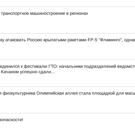
 транспортное машиностроение в регионах
у атаковать Россию крылатыми ракетами FP-5 "Фламинго", однако
оединился к фестивалю ГТО: начальники подразделений ведомст
 Качаном успешно сдали...
ня физкультурника Олимпийская аллея стала площадкой для мас
зопасности!