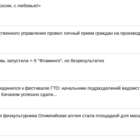
оссии, с любовью!»
твенного управления провел личный прием граждан на произво
овь запустила +-5 "Фламинго", но безрезультатно
оединился к фестивалю ГТО: начальники подразделений ведомст
 Качаном успешно сдали...
ня физкультурника Олимпийская аллея стала площадкой для мас