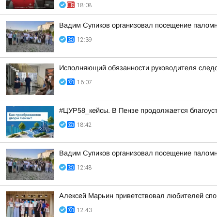
18:08
Вадим Супиков организовал посещение палом
12:39
Исполняющий обязанности руководителя следс
16:07
#ЦУР58_кейсы. В Пензе продолжается благоус
18:42
Вадим Супиков организовал посещение палом
12:48
Алексей Марьин приветствовал любителей спо
12:43