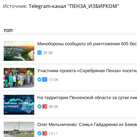
Источник:
Telegram-канал "ПЕНЗА_ИЗБИРКОМ"
ТОП
Минобороны сообщило об уничтожении 605 бес
09:06
Участники проекта «Серебряная Пенза» посети
10:06
На территории Пензенской области за сутки ли
09:04
Олег Мельниченко: Семья Гайдаренко из Беков
10:11