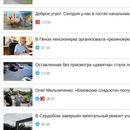
Доброе утро!. Сегодня у нас в гостях начальн
10:00
В Пензе пенсионерка организовала «резиновую
07:34
Оставленная без присмотра «девятка» стала 
10:05
Олег Мельниченко: «Бековские сладости» полу
08:07
В Сердобске завершён капитальный ремонт уча
09:49