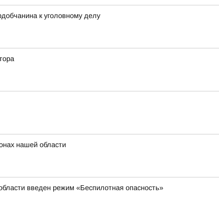
рдобчанина к уголовному делу
тора
онах нашей области
 области введен режим «Беспилотная опасность»