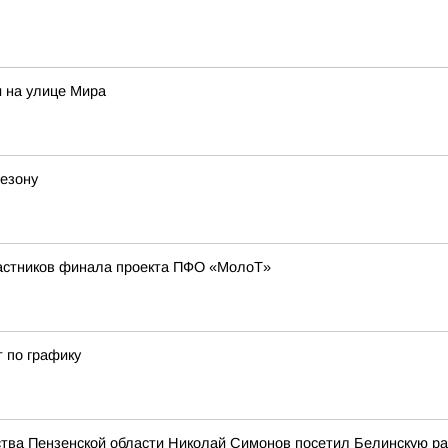
и на улице Мира
сезону
частников финала проекта ПФО «МолоТ»
 по графику
ьства Пензенской области Николай Симонов посетил Белинскую р