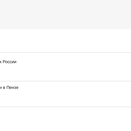
х России
и в Пензе