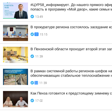
#ЦУР58_информирует. До нашего прямого эфира 
попасть в программу «Мой двор», какие семьи м
13:49
В прокуратуре региона состоялось заседание к
15:15
В Пензенской области проходит второй этап за
11:39
В рамках системной работы регионов-шефов н
обеспечивающих стабильное теплоснабжение 
11:39
Как Пенза готовится к предстоящему зимнему с
17:02