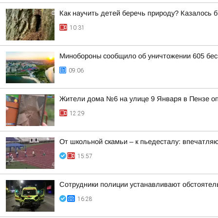
Как научить детей беречь природу? Казалось б
10:31
Минобороны сообщило об уничтожении 605 бес
09:06
Жители дома №6 на улице 9 Января в Пензе о
12:29
От школьной скамьи – к пьедесталу: впечатля
15:57
Сотрудники полиции устанавливают обстоятель
16:28