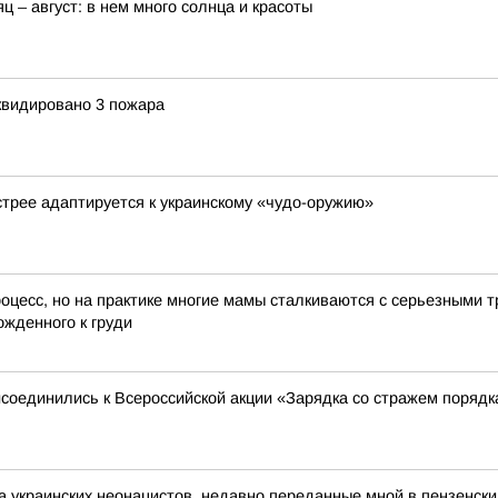
ц – август: в нем много солнца и красоты
иквидировано 3 пожара
стрее адаптируется к украинскому «чудо-оружию»
оцесс, но на практике многие мамы сталкиваются с серьезными т
жденного к груди
соединились к Всероссийской акции «Зарядка со стражем порядк
а украинских неонацистов, недавно переданные мной в пензенск