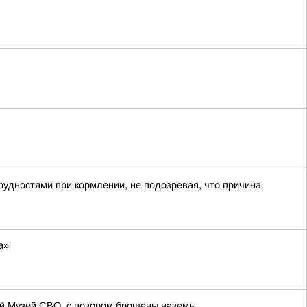
рудностями при кормлении, не подозревая, что причина
а»
ий Музей СВО, с позором брошены наземь