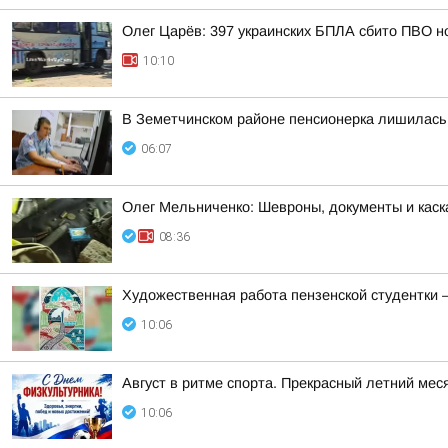
Олег Царёв: 397 украинских БПЛА сбито ПВО н
10:10
В Земетчинском районе пенсионерка лишилась 
06:07
Олег Мельниченко: Шевроны, документы и каск
08:36
Художественная работа пензенской студентки 
10:06
Август в ритме спорта. Прекрасный летний меся
10:06