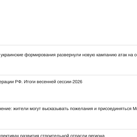
украинские формирования развернули новую кампанию атак на о
рации РФ. Итоги весенней сессии-2026
ние: жители могут высказывать пожелания и присоединяться Ми
спективах развития строительной отрасли региона