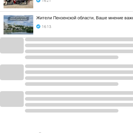
16:21
Жители Пензенской области, Ваше мнение важ
16:13