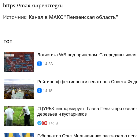
https://max.ru/penzregru
Источник:
Канал в МАКС "Пензенская область"
ТОП
Логистика WB под прицелом. С середины июля 
14:33
Рейтинг эффективности сенаторов Совета Феде
14:18
#ЦУР58_информирует. Глава Пензы про озелене
деревьев и кустарников
14:18
Губернатор Олег Мельниченко рассказал о пер