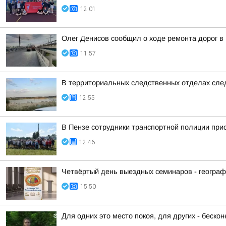
12:01
Олег Денисов сообщил о ходе ремонта дорог в
11:57
В территориальных следственных отделах сле
12:55
В Пензе сотрудники транспортной полиции при
12:46
Четвёртый день выездных семинаров - геогра
15:50
Для одних это место покоя, для других - беско