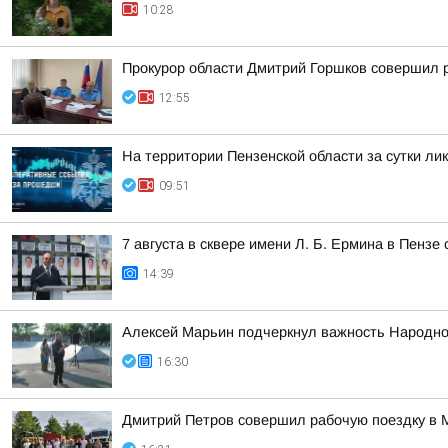
10:28
Прокурор области Дмитрий Горшков совершил р
12:55
На территории Пензенской области за сутки ли
09:51
7 августа в сквере имени Л. Б. Ермина в Пенз
14:39
Алексей Марьин подчеркнул важность Народно
16:30
Дмитрий Петров совершил рабочую поездку в 