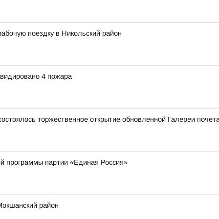
абочую поездку в Никольский район
квидировано 4 пожара
е состоялось торжественное открытие обновленной Галереи почет
й программы партии «Единая Россия»
Мокшанский район