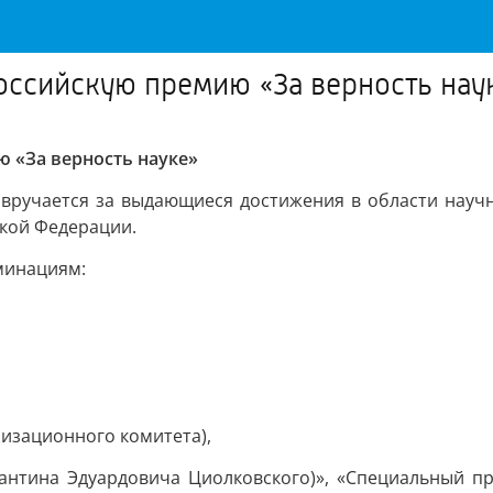
российскую премию «За верность нау
ю «За верность науке»
о вручается за выдающиеся достижения в области науч
ской Федерации.
минациям:
изационного комитета),
тантина Эдуардовича Циолковского)», «Специальный п