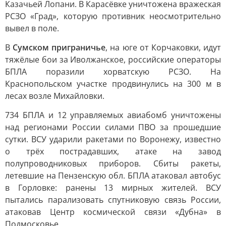
Казачьей Лопани. В Карасёвке уничтожена вражеская
РСЗО «Град», которую противник неосмотрительно
вывел в поле.
В
Сумском приграничье
, на юге от Корчаковки, идут
тяжёлые бои за Иволжанское, российские операторы
БПЛА поразили хорватскую РСЗО. На
Краснопольском участке продвинулись на 300 м в
лесах возле Михайловки.
734 БПЛА и 12 управляемых авиабомб уничтожены
над регионами России силами ПВО за прошедшие
сутки. ВСУ ударили ракетами по Воронежу, известно
о трёх пострадавших, атаке на завод
полупроводниковых приборов. Сбиты ракеты,
летевшие на Пензенскую обл. БПЛА атаковал автобус
в Горловке: ранены 13 мирных жителей. ВСУ
пытались парализовать спутниковую связь России,
атаковав Центр космической связи «Дубна» в
Подмосковье.