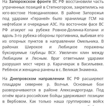
На
Запорожском фронте
ВС РФ восстановили часть
утраченных позиций в Степногорске, закрепились на
юго-востоке Новоданиловки. В районе Запорожья
под ударами «Гераней» было хранилище ГСМ на
нефтебазе и очередные АЗС. На восточном фасе ВС
РФ атакуют на рубеже Ровное-Долинка-Копани и
вдоль 3-го рубежа обороны противника, выбивая его
из опорных пунктов в направлении Омельника. В
районах Широкое и Любицкое поражены
буксируемые гаубицы ВСУ. Увеличен клин между
Любицким и Лесным. Враг ответными ударами
разрушил мост через р. Карачекрак в Васильевке.
Ребёнок и женщина ранены в с. Великая Знаменка.
На
Днепровском направлении
ВС РФ расширяют
плацдарм севернее р. Волчья. Основные бои
разворачиваются в районе Александрограда. Под
огнём врага российские бойцы удерживают позиции
в Вербовом. Как только наша группировка войск