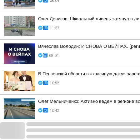
08:04
Олег Денисов: Шквальный ливень затянул в лив
11:37
Вячеслав Володин: И СНОВА О ВЕЙПАХ. (реги
08:04
В Пензенской области в «красивую дату» зарег
10:52
Олег Мельниченко: Активно ведем в регионе в
10:42