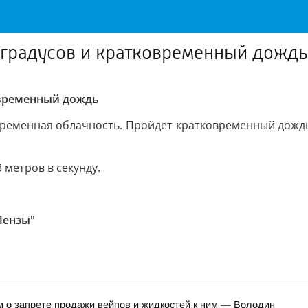
 градусов и кратковременный дождь
ковременный дождь
еременная облачность. Пройдет кратковременный дождь,
 метров в секунду.
Пензы"
м о запрете продажи вейпов и жидкостей к ним — Володин