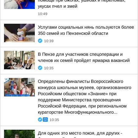
помощь при ожогах, ушибах и переломах,
укусах пчел и змей
10:49
Услугами социальных нянь пользуются более
350 семей из Пензенской области
10:39
В Пензе для участников спецоперации и
членов их семей пройдет ярмарка вакансий
10:35
Определены финалисты Всероссийского
конкурса школьных музеев, организованного
Российским обществом «Знание» при
поддержке Министерства просвещения
Российской Федерации, при региональном
кураторстве Многофункционального...
10:35
Для одних это место покоя, для других -