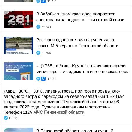
11:57
В Забайкальском крае двое подростков
арестованы за поджог вышки сотовой связи
11:48
Ространснадзор выявил нарушения на
трассе М-5 «Урал» в Пензенской области
11:44
#ЦУР58_рейтинг. Круглых отличников среди
министерств и ведомств в июле не оказалось
11:31
Жара +30°С, +33°С, ливень, гроза, при грозе порывы юго-
западного ветра с переходом на северо-западный 15-20 м/с,
град ожидаются местами по Пензенской области днем 08
августа 2026 года. Будьте внимательны и осторожны.
Телефон 112//
МЧС Пензенской области
11:18
В Пензенской области за одни сутки, 6