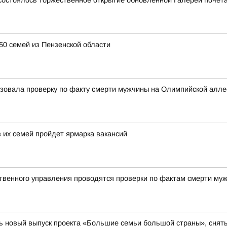
е состоялось торжественное открытие обновленной Галереи почет
50 семей из Пензенской области
низовала проверку по факту смерти мужчины на Олимпийской алле
 их семей пройдет ярмарка вакансий
твенного управления проводятся проверки по фактам смерти му
 новый выпуск проекта «Большие семьи большой страны», сняты