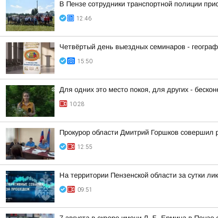
В Пензе сотрудники транспортной полиции при
12:46
Четвёртый день выездных семинаров - геогра
15:50
Для одних это место покоя, для других - беско
10:28
Прокурор области Дмитрий Горшков совершил р
12:55
На территории Пензенской области за сутки ли
09:51