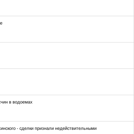
ее
жчин в водоемах
жинского - сделки признали недействительными