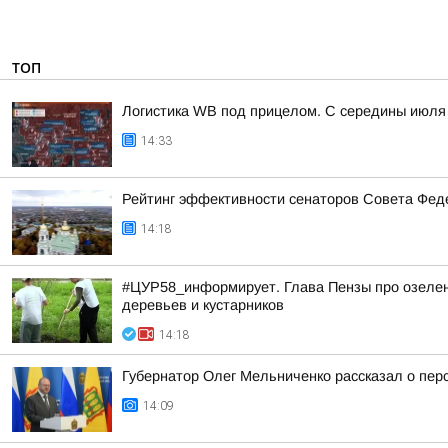
ТОП
Логистика WB под прицелом. С середины июля 
14:33
Рейтинг эффективности сенаторов Совета Феде
14:18
#ЦУР58_информирует. Глава Пензы про озелене
деревьев и кустарников
14:18
Губернатор Олег Мельниченко рассказал о пер
14:09