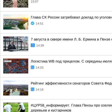
15:07
Глава СК России затребовал доклад по уголовн
14:51
7 августа в сквере имени Л. Б. Ермина в Пенз
14:39
Логистика WB под прицелом. С середины июля 
14:33
Рейтинг эффективности сенаторов Совета Феде
14:18
#ЦУР58_информирует. Глава Пензы про озелен
деревьев и кустарников