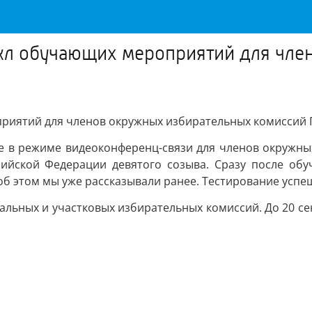
икл обучающих мероприятий для чле
приятий для членов окружных избирательных комиссий 
е в режиме видеоконференц-связи для членов окружных
ийской Федерации девятого созыва. Сразу после об
об этом мы уже рассказывали ранее. Тестирование успе
альных и участковых избирательных комиссий. До 20 се