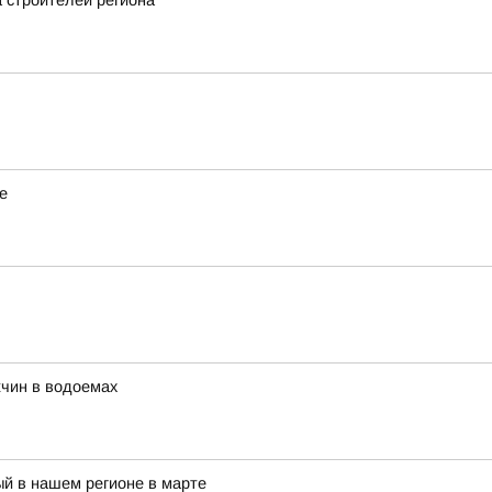
а строителей региона
е
жчин в водоемах
й в нашем регионе в марте