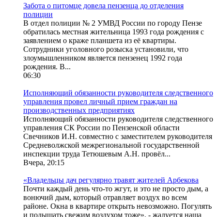
Забота о питомце довела пензенца до отделения
полиции
В отдел полиции № 2 УМВД России по городу Пензе
обратилась местная жительница 1993 года рождения с
заявлением о краже планшета из её квартиры.
Сотрудники уголовного розыска установили, что
злоумышленником является пензенец 1992 года
рождения. В...
06:30
Исполняющий обязанности руководителя следственного
управления провел личный прием граждан на
производственных предприятиях
Исполняющий обязанности руководителя следственного
управления СК России по Пензенской области
Свечников И.Н. совместно с заместителем руководителя
Средневолжской межрегиональной государственной
инспекции труда Тетюшевым А.Н. провёл...
Вчера, 20:15
«Владельцы дач регулярно травят жителей Арбекова
Почти каждый день что-то жгут, и это не просто дым, а
вонючий дым, который отравляет воздух во всем
районе. Окна в квартире открыть невозможно. Погулять
и подышать свежим воздухом тоже», - жалуется наша