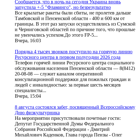
Сообщается, что в ночь на сегодня Украина вновь
запустила +-5 "Фламинго", но безрезультатно
Все крылатые ракеты были сбиты, не пролетев дальше
Тамбовской и Пензенской области - 400 и 600 км от
границы. В этот раз запуски осуществлялись из Сумской
и Черниговской областей по причине того, что прошлые
не увенчались успехом.До этого FP-5...
Вчера, 16:03
Порядка 4 тысяч звонков поступило на горячую линию
Ресурсного центра в первом полугодии 2026 года
Телефон горячей линии Ресурсного центра социального
обслуживания населения Пензенской области — 8(8412)
20-08-08 — служит каналом оперативной
консультационной поддержки для пожилых граждан и
людей с инвалидностью: за первые шесть месяцев
специалисты...
Вчера, 15:04
8 августа состоялся забег, посвященный Всероссийскому
Дню физкультурника
На мероприятии присутствовали почетные гости:
Депутат Государственной Думы Федерального
Собрания Российской Федерации - Дмитрий
Михайлович Каденков, Глава города Пензы - Олег