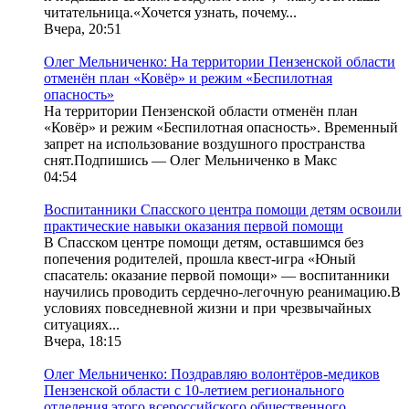
читательница.«Хочется узнать, почему...
Вчера, 20:51
Олег Мельниченко: На территории Пензенской области
отменён план «Ковёр» и режим «Беспилотная
опасность»
На территории Пензенской области отменён план
«Ковёр» и режим «Беспилотная опасность». Временный
запрет на использование воздушного пространства
снят.Подпишись — Олег Мельниченко в Mакс
04:54
Воспитанники Спасского центра помощи детям освоили
практические навыки оказания первой помощи
В Спасском центре помощи детям, оставшимся без
попечения родителей, прошла квест-игра «Юный
спасатель: оказание первой помощи» — воспитанники
научились проводить сердечно-легочную реанимацию.В
условиях повседневной жизни и при чрезвычайных
ситуациях...
Вчера, 18:15
Олег Мельниченко: Поздравляю волонтёров-медиков
Пензенской области с 10-летием регионального
отделения этого всероссийского общественного