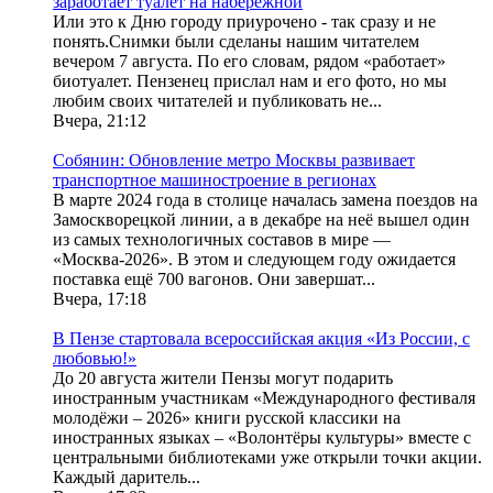
заработает туалет на набережной
Или это к Дню городу приурочено - так сразу и не
понять.Снимки были сделаны нашим читателем
вечером 7 августа. По его словам, рядом «работает»
биотуалет. Пензенец прислал нам и его фото, но мы
любим своих читателей и публиковать не...
Вчера, 21:12
Собянин: Обновление метро Москвы развивает
транспортное машиностроение в регионах
В марте 2024 года в столице началась замена поездов на
Замоскворецкой линии, а в декабре на неё вышел один
из самых технологичных составов в мире —
«Москва-2026». В этом и следующем году ожидается
поставка ещё 700 вагонов. Они завершат...
Вчера, 17:18
В Пензе стартовала всероссийская акция «Из России, с
любовью!»
До 20 августа жители Пензы могут подарить
иностранным участникам «Международного фестиваля
молодёжи – 2026» книги русской классики на
иностранных языках – «Волонтёры культуры» вместе с
центральными библиотеками уже открыли точки акции.
Каждый даритель...