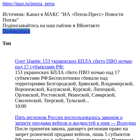
https://max.ru/penza_press
Источник:
Канал в МАКС "ИА «Пенза-Пресс» Новости
Пензы"
Подписывайтесь на наш паблик в ВКонтакте
Подписаться
Топ
Олег Царёв: 153 украинских БПЛА сбито ПВО ночью
над 17 субъектами РФ:
153 украинских БПЛА сбито ПВО ночью над 17
субъектами РФ:Беспилотники сбивали над
территориями Белгородской, Брянской, Владимирской,
Воронежской, Калужской, Курской, Липецкой,
Орловской, Ростовской, Рязанской, Самарской,
Смоленской, Тверской, Тульской...
10:00
Пять регионов России воспользовались законом о
запрете продажи вейпов и жидкостей к ним — Володин
После принятия закона, дающего регионам право на
запрет розничной продажи вейпов, лишь 5 субъектов
РФ привели его в действие. Запрет введен в Пермском