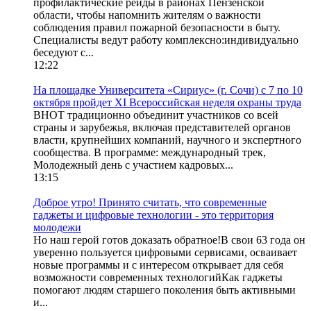
профилактические рейды в районах Пензенской
области, чтобы напомнить жителям о важности
соблюдения правил пожарной безопасности в быту.
Специалисты ведут работу комплексно:индивидуально
беседуют с...
12:22
На площадке Университета «Сириус» (г. Сочи) с 7 по 10
октября пройдет XI Всероссийская неделя охраны труда
ВНОТ традиционно объединит участников со всей
страны и зарубежья, включая представителей органов
власти, крупнейших компаний, научного и экспертного
сообщества. В программе: международный трек,
Молодежный день с участием кадровых...
13:15
Доброе утро! Принято считать, что современные
гаджеты и цифровые технологии - это территория
молодежи
Но наш герой готов доказать обратное!В свои 63 года он
уверенно пользуется цифровыми сервисами, осваивает
новые программы и с интересом открывает для себя
возможности современных технологийКак гаджеты
помогают людям старшего поколения быть активными
и...