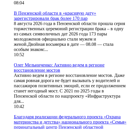
08:04
В Пензенской области в «красивую дату»
зарегистрировали брак более 170 пар
8 августа 2026 года в Пензенской области прошла серия
торжественных церемоний регистрации брака – в одну
из самых символичных дат 2026 года 173 пары
молодоженов официально стали мужем и
женой.Двойная восьмерка в дате — 08.08 — стала
особым знаком:...
10:52
Олег Мельниченко: Активно ведем в регионе
восстановление мостов
Активно ведем в регионе восстановление мостов. Даже
самая ровная дорога не будет вызывать у водителей и
пассажиров позитивных эмоций, если ее продолжением
станет негодный мост. С 2021 по 2025 годы в
Пензенской области по нацпроекту «Инфраструктура
для...
10:42
Благодаря реализации федерального проекта «Охрана
материнства и детства» национального проекта «Семья»
перинатальный центр Пензенской областной