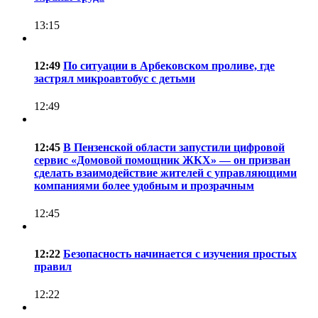
13:15
12:49
По ситуации в Арбековском проливе, где
застрял микроавтобус с детьми
12:49
12:45
В Пензенской области запустили цифровой
сервис «Домовой помощник ЖКХ» — он призван
сделать взаимодействие жителей с управляющими
компаниями более удобным и прозрачным
12:45
12:22
Безопасность начинается с изучения простых
правил
12:22