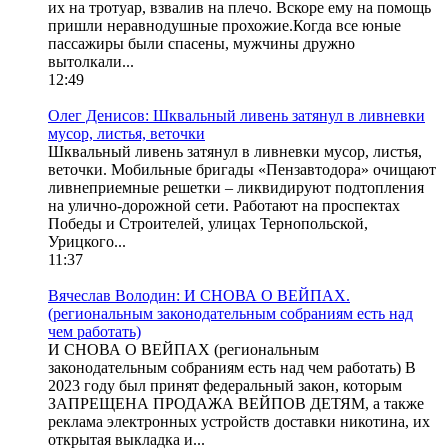
их на тротуар, взвалив на плечо. Вскоре ему на помощь
пришли неравнодушные прохожие.Когда все юные
пассажиры были спасены, мужчины дружно
вытолкали...
12:49
Олег Денисов: Шквальный ливень затянул в ливневки
мусор, листья, веточки
Шквальный ливень затянул в ливневки мусор, листья,
веточки. Мобильные бригады «Пензавтодора» очищают
ливнеприемные решетки – ликвидируют подтопления
на улично-дорожной сети. Работают на проспектах
Победы и Строителей, улицах Тернопольской,
Урицкого...
11:37
Вячеслав Володин: И СНОВА О ВЕЙПАХ.
(региональным законодательным собраниям есть над
чем работать)
И СНОВА О ВЕЙПАХ (региональным
законодательным собраниям есть над чем работать) В
2023 году был принят федеральный закон, которым
ЗАПРЕЩЕНА ПРОДАЖА ВЕЙПОВ ДЕТЯМ, а также
реклама электронных устройств доставки никотина, их
открытая выкладка и...