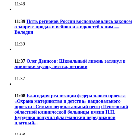
11:48
11:39
Пять регионов России воспользовались законом
о запрете продажи вейпов и жидкостей к ним —
Володин
11:39
11:37
Олег Денисов: Шквальный ливень затянул в
ливневки мусор, листья, веточки
11:37
11:08
Благодаря реализации федерального проекта
«Охрана материнства и детства» национального
проекта «Семья» перинатальный центр Пензенской
областной клинической больницы имени Н.Н.
Бурденко получил флагманский передвижной
платный...
11:08