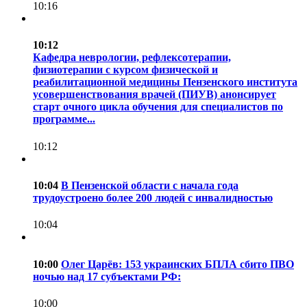
10:16
10:12
Кафедра неврологии, рефлексотерапии,
физиотерапии с курсом физической и
реабилитационной медицины Пензенского института
усовершенствования врачей (ПИУВ) анонсирует
старт очного цикла обучения для специалистов по
программе...
10:12
10:04
В Пензенской области с начала года
трудоустроено более 200 людей с инвалидностью
10:04
10:00
Олег Царёв: 153 украинских БПЛА сбито ПВО
ночью над 17 субъектами РФ:
10:00