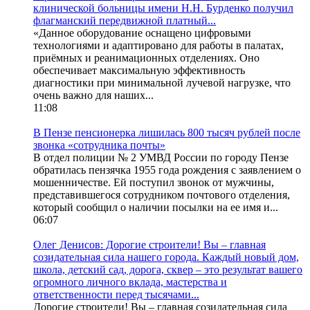
клинической больницы имени Н.Н. Бурденко получил
флагманский передвижной платный...
«Данное оборудование оснащено цифровыми
технологиями и адаптировано для работы в палатах,
приёмных и реанимационных отделениях. Оно
обеспечивает максимальную эффективность
диагностики при минимальной лучевой нагрузке, что
очень важно для наших...
11:08
В Пензе пенсионерка лишилась 800 тысяч рублей после
звонка «сотрудника почты»
В отдел полиции № 2 УМВД России по городу Пензе
обратилась пензячка 1955 года рождения с заявлением о
мошенничестве. Ей поступил звонок от мужчины,
представившегося сотрудником почтового отделения,
который сообщил о наличии посылки на ее имя и...
06:07
Олег Денисов: Дорогие строители! Вы – главная
созидательная сила нашего города. Каждый новый дом,
школа, детский сад, дорога, сквер – это результат вашего
огромного личного вклада, мастерства и
ответственности перед тысячами...
Дорогие строители! Вы – главная созидательная сила