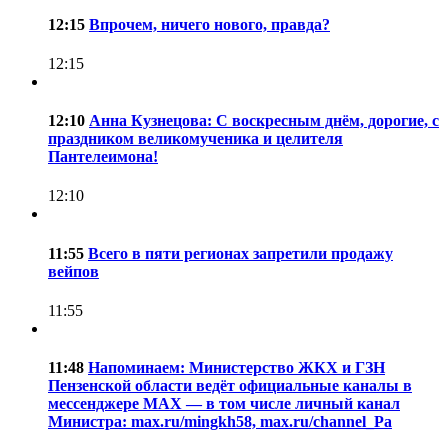
12:15
Впрочем, ничего нового, правда?
12:15
12:10
Анна Кузнецова: С воскресным днём, дорогие, с
праздником великомученика и целителя
Пантелеимона!
12:10
11:55
Всего в пяти регионах запретили продажу
вейпов
11:55
11:48
Напоминаем: Министерство ЖКХ и ГЗН
Пензенской области ведёт официальные каналы в
мессенджере МАХ — в том числе личный канал
Министра: max.ru/mingkh58, max.ru/channel_Pa