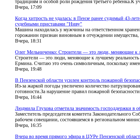
традициям и особой роли рождения третьего ребенка.К уч
Вчера, 17:09
Когда хитрость не удалась: в Пензе ранее судимый 43-л
судебными приставами "Ниву"
Машина находилась у мужчины на ответственном хранени
горожанин признан виновным в отчуждении имущества, по
Вчера, 18:31
Олег Мельниченко: Строители — это люди, меняющие к 
Строители — это люди, меняющие к лучшему реальность в
Ермина. Считаю это очень символичным, поскольку имен
Вчера, 19:48
В Пензенской области усилен контроль пожарной безопас
Из-за жаркой погоды увеличено количество патрулирован
готовности.За нарушение правил пожарной безопасности в 
Вчера, 16:44
Людмила Глухова отметила значимость господдержки в об
Заместитель председателя комитета Законодательного С
рабочем совещании, состоявшемся в региональном министе
Вчера, 16:35
Вчера во время прямого эфира в ЦУРе Пензенской области