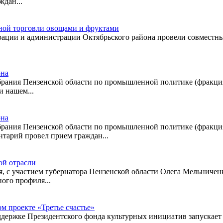
дан...
ной торговли овощами и фруктами
трации и администрации Октябрьского района провели совместны
она
обрания Пензенской области по промышленной политике (фракци
и нашем...
она
обрания Пензенской области по промышленной политике (фракци
нтарий провел прием граждан...
ой отрасли
, с участием губернатора Пензенской области Олега Мельниченк
ого профиля...
м проекте «Третье счастье»
ержке Президентского фонда культурных инициатив запускает п