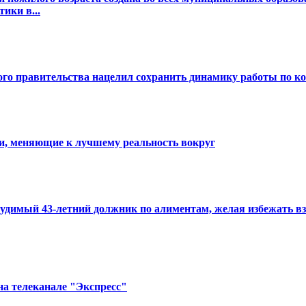
ики в...
ого правительства нацелил сохранить динамику работы по 
и, меняющие к лучшему реальность вокруг
е судимый 43-летний должник по алиментам, желая избежать 
на телеканале "Экспресс"