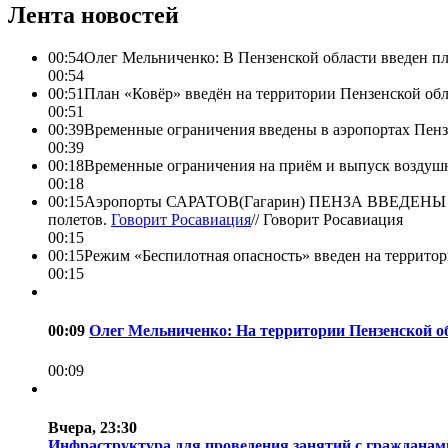
Лента новостей
00:54
Олег Мельниченко: В Пензенской области введен пл
00:54
00:51
План «Ковёр» введён на территории Пензенской обла
00:51
00:39
Временные ограничения введены в аэропортах Пенз
00:39
00:18
Временные ограничения на приём и выпуск воздушн
00:18
00:15
Аэропорты САРАТОВ(Гагарин) ПЕНЗА ВВЕДЕНЫ врем
полетов.
Говорит Росавиация
//
Говорит Росавиация
00:15
00:15
Режим «Беспилотная опасность» введен на территори
00:15
00:09
Олег Мельниченко: На территории Пензенской о
00:09
Вчера, 23:30
Инфраструктура для проведения занятий с гражданами