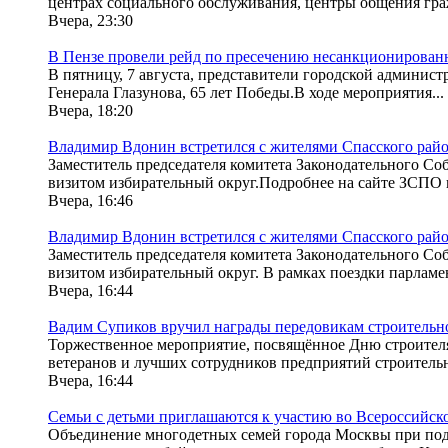
центрах социального обслуживания, центры общения граж
Вчера, 23:30
В Пензе провели рейд по пресечению несанкционирован
В пятницу, 7 августа, представители городской админис
Генерала Глазунова, 65 лет Победы.В ходе мероприятия...
Вчера, 18:20
Владимир Вдонин встретился с жителями Спасского рай
Заместитель председателя комитета Законодательного С
визитом избирательный округ.Подробнее на сайте ЗСПО 
Вчера, 16:46
Владимир Вдонин встретился с жителями Спасского рай
Заместитель председателя комитета Законодательного С
визитом избирательный округ. В рамках поездки парламе
Вчера, 16:44
Вадим Супиков вручил награды передовикам строительн
Торжественное мероприятие, посвящённое Дню строителя
ветеранов и лучших сотрудников предприятий строительн
Вчера, 16:44
Семьи с детьми приглашаются к участию во Всероссийско
Объединение многодетных семей города Москвы при подд