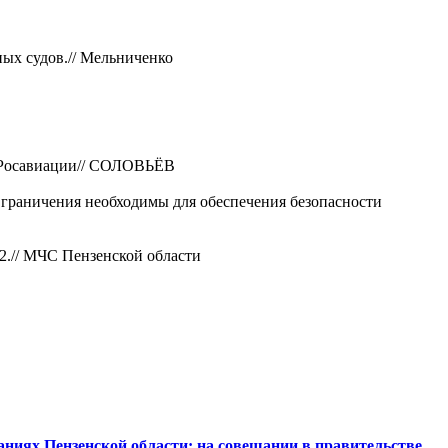
ых судов.//
Мельниченко
Росавиации//
СОЛОВЬЁВ
аничения необходимы для обеспечения безопасности
2.//
МЧС Пензенской области
аниях Пензенской области: на совещании в правительстве