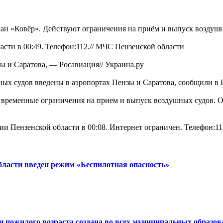
ан «Ковёр». Действуют ограничения на приём и выпуск воздушн
сти в 00:49. Телефон:112.//
МЧС Пензенской области
ы и Саратова, — Росавиация//
Украина.ру
ых судов введены в аэропортах Пензы и Саратова, сообщили в 
енные ограничения на прием и выпуск воздушных судов. Огр
и Пензенской области в 00:08. Интернет ограничен. Телефон:11
бласти введен режим «Беспилотная опасность»
 пожилого возраста создана во всех муниципальных образов