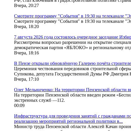
РФ, стал ключевым в градостроительной политике страны 
Вчера, 20:27
Смотрите программу "События" в 19:30 на телеканале "Э
Смотрите программу "События" в 19:30 на телеканале "Э
Вчера, 18:20
7 августа 2026 года состоялось очередное заседание Изб
Рассмотрены вопросыо разрешении на открытие специал
демократическая партия «ЯБЛОКО» и региональному отд
Вчера, 18:16
В Пензе открыли обновлённую Галерею почёта строителе
Церемония чествования передовиков строительной сферы
Супикова, депутата Государственной Думы РФ Дмитрия К
Вчера, 17:10
Олег Мельниченко: На территории Пензенской области в
На территории Пензенской области введен режим «Беспи
экстренных служб —112.
00:09
Инфраструктура для проведения занятий с гражданами по
реализацию мероприятий региональной политики в...
Министр труда Пензенской области Алексей Качан проин