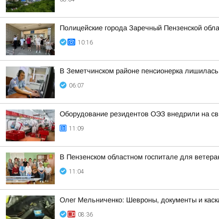
Полицейские города Заречный Пензенской обла
10:16
В Земетчинском районе пенсионерка лишилась 
06:07
Оборудование резидентов ОЭЗ внедрили на св
11:09
В Пензенском областном госпитале для ветера
11:04
Олег Мельниченко: Шевроны, документы и каск
08:36