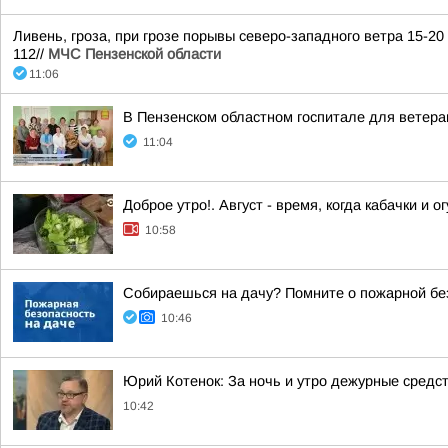
Ливень, гроза, при грозе порывы северо-западного ветра 15-2
112//
МЧС Пензенской области
11:06
В Пензенском областном госпитале для ветера
11:04
Доброе утро!. Август - время, когда кабачки и 
10:58
Собираешься на дачу? Помните о пожарной бе
10:46
Юрий Котенок: За ночь и утро дежурные средс
10:42