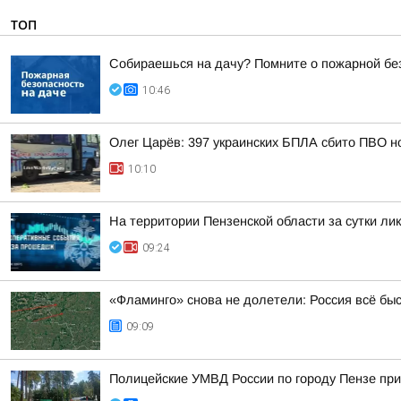
ТОП
Собираешься на дачу? Помните о пожарной бе
10:46
Олег Царёв: 397 украинских БПЛА сбито ПВО н
10:10
На территории Пензенской области за сутки ли
09:24
«Фламинго» снова не долетели: Россия всё бы
09:09
Полицейские УМВД России по городу Пензе при