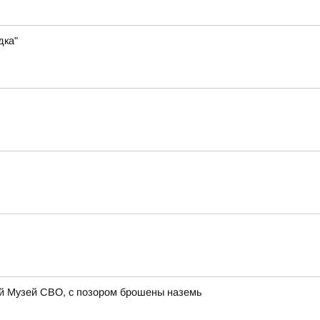
дка"
ий Музей СВО, с позором брошены наземь