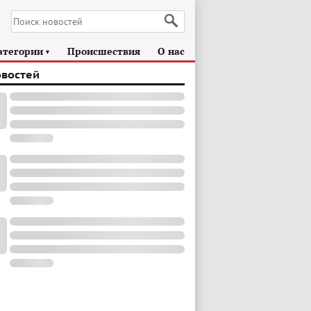
атегории
Происшествия
О нас
►
овостей