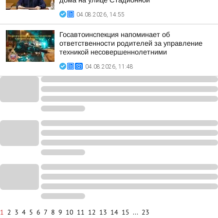
дома на улице Стадионной
04.08.2026, 14:55
Госавтоинспекция напоминает об
ответственности родителей за управление
техникой несовершеннолетними
04.08.2026, 11:48
1
2
3
4
5
6
7
8
9
10
11
12
13
14
15
...
23