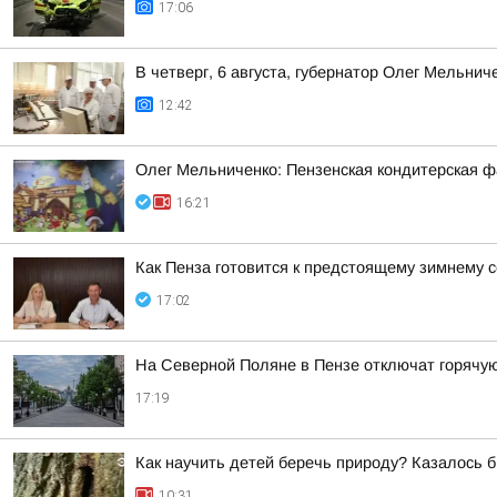
17:06
В четверг, 6 августа, губернатор Олег Мельни
12:42
Олег Мельниченко: Пензенская кондитерская ф
16:21
Как Пенза готовится к предстоящему зимнему с
17:02
На Северной Поляне в Пензе отключат горячую 
17:19
Как научить детей беречь природу? Казалось б
10:31