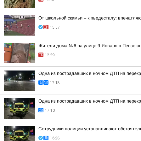
От школьной скамьи – к пьедесталу: впечатля
15:57
Жители дома №6 на улице 9 Января в Пензе о
12:29
Одна из пострадавших в ночном ДТП на перекр
17:18
Одна из пострадавших в ночном ДТП на перекр
17:10
Сотрудники полиции устанавливают обстоятель
16:28