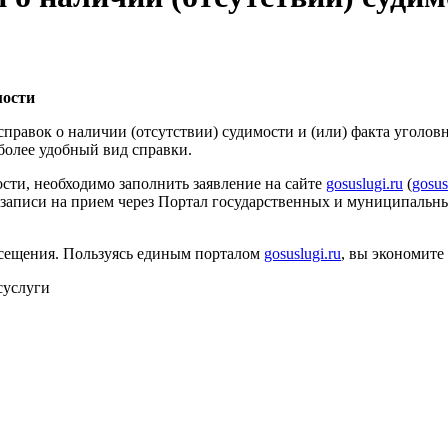
мости
правок о наличии (отсутствии) судимости и (или) факта уголов
более удобный вид справки.
ости, необходимо заполнить заявление на сайте
gosuslugi.ru
(
gosusl
записи на прием через Портал государственных и муниципальны
осещения. Пользуясь единым порталом
gosuslugi.ru
, вы экономите 
суслуги