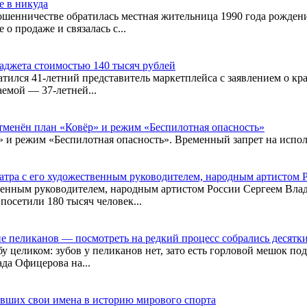
е в никуда
нничестве обратилась местная жительница 1990 года рождения
о продаже и связалась с...
аджета стоимостью 140 тысяч рублей
ился 41-летний представитель маркетплейса с заявлением о кра
емой — 37-летней...
тменён план «Ковёр» и режим «Беспилотная опасность»
 и режим «Беспилотная опасность». Временный запрет на испол
еатра с его художественным руководителем, народным артистом
твенным руководителем, народным артистом России Сергеем Вла
посетили 180 тысяч человек...
е пеликанов — посмотреть на редкий процесс собрались десятки
бу целиком: зубов у пеликанов нет, зато есть горловой мешок п
да Офицерова на...
вших свои имена в историю мирового спорта