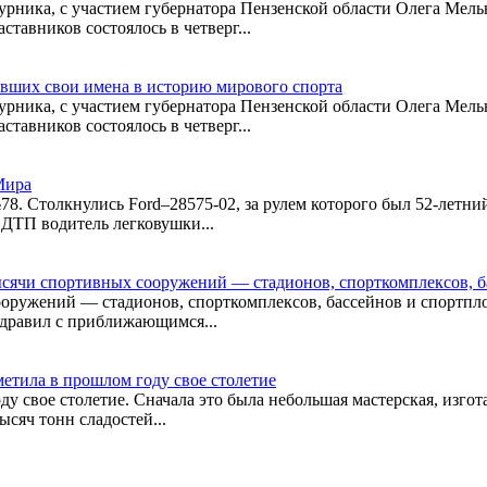
рника, с участием губернатора Пензенской области Олега Мель
тавников состоялось в четверг...
вших свои имена в историю мирового спорта
рника, с участием губернатора Пензенской области Олега Мель
тавников состоялось в четверг...
Мира
78. Столкнулись Ford–28575-02, за рулем которого был 52-летний
 ДТП водитель легковушки...
тысячи спортивных сооружений — стадионов, спорткомплексов, 
ооружений — стадионов, спорткомплексов, бассейнов и спортпло
здравил с приближающимся...
етила в прошлом году свое столетие
у свое столетие. Сначала это была небольшая мастерская, изгот
ысяч тонн сладостей...