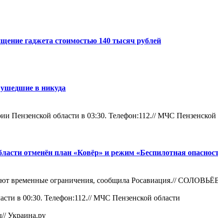
ищение гаджета стоимостью 140 тысяч рублей
 ушедшие в никуда
и Пензенской области в 03:30. Телефон:112.//
МЧС Пензенской 
бласти отменён план «Ковёр» и режим «Беспилотная опаснос
уют временные ограничения, сообщила Росавиация.//
СОЛОВЬЁ
сти в 00:30. Телефон:112.//
МЧС Пензенской области
ы//
Украина.ру