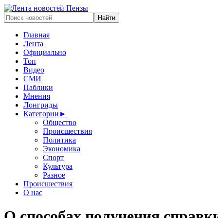
Главная
Лента
Официально
Топ
Видео
СМИ
Паблики
Мнения
Лонгриды
Категории
►
Общество
Происшествия
Политика
Экономика
Спорт
Культура
Разное
Происшествия
О нас
О способах получения справки