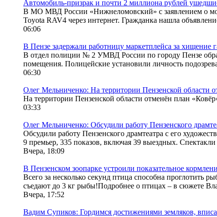
Автомобиль-призрак и почти 2 миллиона рублей ушедши
В МО МВД России «Нижнеломовский» с заявлением о моше
Toyota RAV4 через интернет. Гражданка нашла объявление 
06:06
В Пензе задержали работницу маркетплейса за хищение г
В отдел полиции № 2 УМВД России по городу Пензе обрат
помещения. Полицейские установили личность подозрева
06:30
Олег Мельниченко: На территории Пензенской области о
На территории Пензенской области отменён план «Ковёр»
03:33
Олег Мельниченко: Обсудили работу Пензенского драмт
Обсудили работу Пензенского драмтеатра с его художес
9 премьер, 335 показов, включая 39 выездных. Спектакли 
Вчера, 18:09
В Пензенском зоопарке устроили показательное кормлени
Всего за несколько секунд птица способна проглотить ры
съедают до 3 кг рыбы!Подробнее о птицах – в сюжете Вла
Вчера, 17:52
Вадим Супиков: Гордимся достижениями земляков, вписа