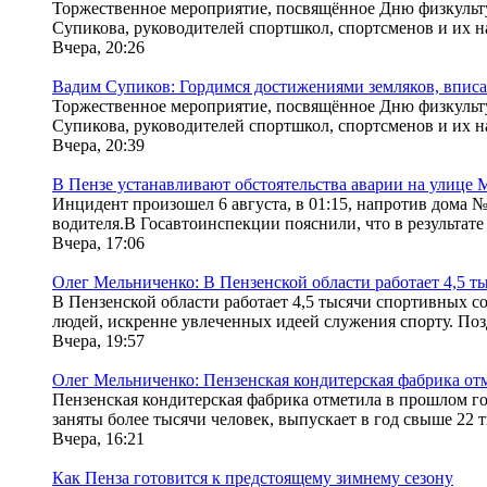
Торжественное мероприятие, посвящённое Дню физкульту
Супикова, руководителей спортшкол, спортсменов и их нас
Вчера, 20:26
Вадим Супиков: Гордимся достижениями земляков, вписа
Торжественное мероприятие, посвящённое Дню физкульту
Супикова, руководителей спортшкол, спортсменов и их нас
Вчера, 20:39
В Пензе устанавливают обстоятельства аварии на улице 
Инцидент произошел 6 августа, в 01:15, напротив дома №
водителя.В Госавтоинспекции пояснили, что в результате
Вчера, 17:06
Олег Мельниченко: В Пензенской области работает 4,5 
В Пензенской области работает 4,5 тысячи спортивных с
людей, искренне увлеченных идеей служения спорту. По
Вчера, 19:57
Олег Мельниченко: Пензенская кондитерская фабрика отм
Пензенская кондитерская фабрика отметила в прошлом год
заняты более тысячи человек, выпускает в год свыше 22 т
Вчера, 16:21
Как Пенза готовится к предстоящему зимнему сезону