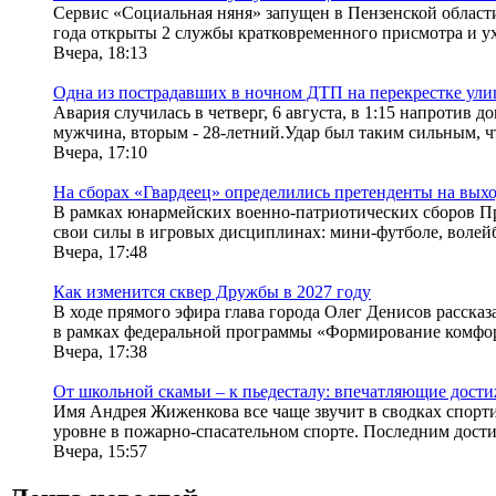
Сервис «Социальная няня» запущен в Пензенской област
года открыты 2 службы кратковременного присмотра и уход
Вчера, 18:13
Одна из пострадавших в ночном ДТП на перекрестке ули
Авария случилась в четверг, 6 августа, в 1:15 напротив
мужчина, вторым - 28-летний.Удар был таким сильным, чт
Вчера, 17:10
На сборах «Гвардеец» определились претенденты на вых
В рамках юнармейских военно-патриотических сборов П
свои силы в игровых дисциплинах: мини-футболе, волейбо
Вчера, 17:48
Как изменится сквер Дружбы в 2027 году
В ходе прямого эфира глава города Олег Денисов расск
в рамках федеральной программы «Формирование комфор
Вчера, 17:38
От школьной скамьи – к пьедесталу: впечатляющие дост
Имя Андрея Жиженкова все чаще звучит в сводках спорти
уровне в пожарно-спасательном спорте. Последним дости
Вчера, 15:57