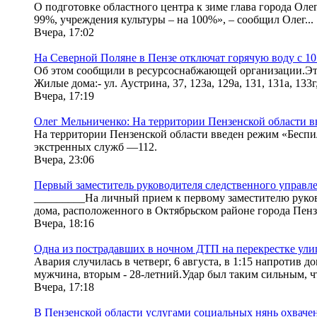
О подготовке областного центра к зиме глава города Оле
99%, учреждения культуры – на 100%», – сообщил Олег...
Вчера, 17:02
На Северной Поляне в Пензе отключат горячую воду с 10 
Об этом сообщили в ресурсоснабжающей организации.Это
Жилые дома:- ул. Аустрина, 37, 123a, 129а, 131, 131а, 133г, 
Вчера, 17:19
Олег Мельниченко: На территории Пензенской области в
На территории Пензенской области введен режим «Беспи
экстренных служб —112.
Вчера, 23:06
Первый заместитель руководителя следственного управл
_________На личный прием к первому заместителю руко
дома, расположенного в Октябрьском районе города Пенз
Вчера, 18:16
Одна из пострадавших в ночном ДТП на перекрестке ули
Авария случилась в четверг, 6 августа, в 1:15 напротив
мужчина, вторым - 28-летний.Удар был таким сильным, чт
Вчера, 17:18
В Пензенской области услугами социальных нянь охвачены