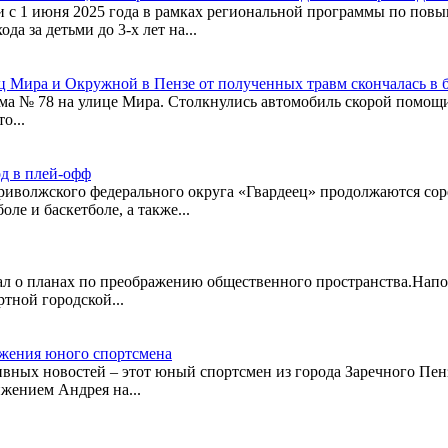
и с 1 июня 2025 года в рамках региональной программы по пов
а за детьми до 3-х лет на...
ц Мира и Окружной в Пензе от полученных травм скончалась в 
 дома № 78 на улице Мира. Столкнулись автомобиль скорой помощи
о...
од в плей-офф
риволжского федерального округа «Гвардеец» продолжаются со
ле и баскетболе, а также...
азал о планах по преображению общественного пространства.Нап
тной городской...
ижения юного спортсмена
вных новостей – этот юный спортсмен из города Заречного Пензе
жением Андрея на...