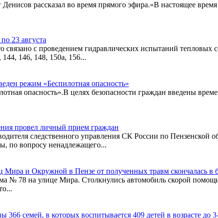
г Денисов рассказал во время прямого эфира.«В настоящее врем
по 23 августа
 связано с проведением гидравлических испытаний тепловых се
144, 146, 148, 150а, 156...
веден режим «Беспилотная опасность»
лотная опасность».В целях безопасности граждан введены врем
ения провел личный прием граждан
водителя следственного управления СК России по Пензенской 
ы, по вопросу ненадлежащего...
ц Мира и Окружной в Пензе от полученных травм скончалась в 
 дома № 78 на улице Мира. Столкнулись автомобиль скорой помощи
о...
 366 семей, в которых воспитывается 409 детей в возрасте до 3-