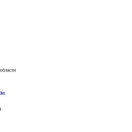
области
ть»
В