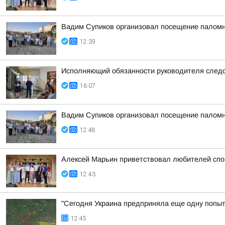
Вадим Супиков организовал посещение палом
12:39
Исполняющий обязанности руководителя следс
16:07
Вадим Супиков организовал посещение палом
12:48
Алексей Марьин приветствовал любителей спо
12:43
"Сегодня Украина предприняла еще одну попытк
12:45