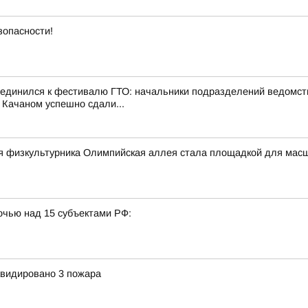
зопасности!
оединился к фестивалю ГТО: начальники подразделений ведомст
 Качаном успешно сдали...
ня физкультурника Олимпийская аллея стала площадкой для мас
очью над 15 субъектами РФ:
квидировано 3 пожара