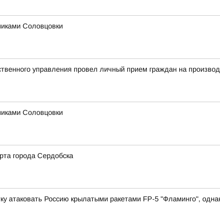
никами Соловцовки
твенного управления провел личный прием граждан на произво
никами Соловцовки
рта города Сердобска
у атаковать Россию крылатыми ракетами FP-5 "Фламинго", однако