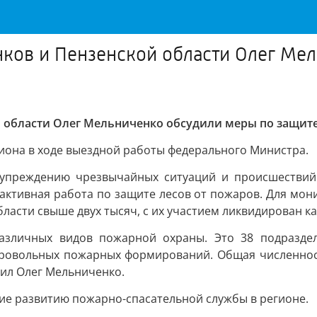
нков и Пензенской области Олег Ме
й области Олег Мельниченко обсудили меры по защит
гиона в ходе выездной работы федерального Министра.
дупреждению чрезвычайных ситуаций и происшествий.
 активная работа по защите лесов от пожаров. Для мон
бласти свыше двух тысяч, с их участием ликвидирован 
 различных видов пожарной охраны. Это 38 подразде
обровольных пожарных формирований. Общая численнос
жил Олег Мельниченко.
ие развитию пожарно-спасательной службы в регионе.