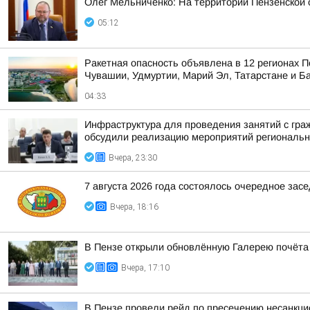
Олег Мельниченко: На территории Пензенской 
05:12
Ракетная опасность объявлена в 12 регионах П
Чувашии, Удмуртии, Марий Эл, Татарстане и Б
04:33
Инфраструктура для проведения занятий с гра
обсудили реализацию мероприятий регионально
Вчера, 23:30
7 августа 2026 года состоялось очередное зас
Вчера, 18:16
В Пензе открыли обновлённую Галерею почёта
Вчера, 17:10
В Пензе провели рейд по пресечению несанкц