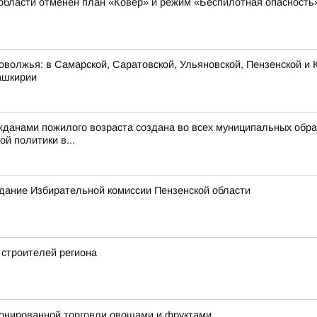
области отменён план «Ковёр» и режим «Беспилотная опасность
оволжья: в Самарской, Саратовской, Ульяновской, Пензенской и К
ашкирии
жданами пожилого возраста создана во всех муниципальных обра
й политики в...
едание Избирательной комиссии Пензенской области
 строителей региона
ионированной торговли овощами и фруктами