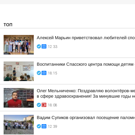
ТОП
Алексей Марьин приветствовал любителей спо
12:33
Воспитанники Спасского центра помощи детям 
18:15
Олег Мельниченко: Поздравляю волонтёров-мед
в сфере здравоохранения! За минувшие годы н
18:08
Вадим Супиков организовал посещение палом
12:39