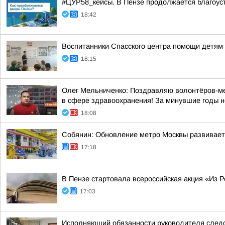
#ЦУР58_кейсы. В Пензе продолжается благоус
18:42
Воспитанники Спасского центра помощи детям 
18:15
Олег Мельниченко: Поздравляю волонтёров-мед
в сфере здравоохранения! За минувшие годы н
18:08
Собянин: Обновление метро Москвы развивает
17:18
В Пензе стартовала всероссийская акция «Из Р
17:03
Исполняющий обязанности руководителя следс