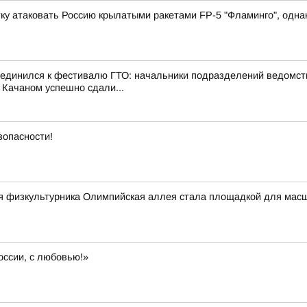
у атаковать Россию крылатыми ракетами FP-5 "Фламинго", однако
оединился к фестивалю ГТО: начальники подразделений ведомст
 Качаном успешно сдали...
зопасности!
ня физкультурника Олимпийская аллея стала площадкой для мас
оссии, с любовью!»