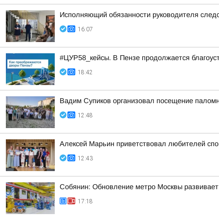
Исполняющий обязанности руководителя следс
16:07
#ЦУР58_кейсы. В Пензе продолжается благоус
18:42
Вадим Супиков организовал посещение палом
12:48
Алексей Марьин приветствовал любителей спо
12:43
Собянин: Обновление метро Москвы развивает
17:18