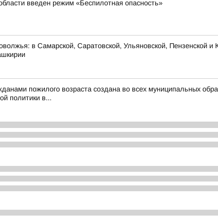
 области введен режим «Беспилотная опасность»
оволжья: в Самарской, Саратовской, Ульяновской, Пензенской и К
ашкирии
жданами пожилого возраста создана во всех муниципальных обра
й политики в...