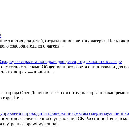
й
 занятия для детей, отдыхающих в летних лагерях. Цель таких
ого оздоровительного лагеря...
ядку со стражем порядка» для детей, отдыхающих в лагере
местно с членами Общественного совета организовали для во
 таких встреч — привить...
ава города Олег Денисов рассказал о том, как организован ремо
кторе. Не...
 управления проводятся проверки по фактам смерти мужчин в в
ом отделе следственного управления СК России по Пензенской 
 в утреннее время мужчина...