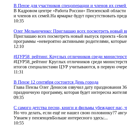
В Пензе для участников спецоперации и членов их семей
В Кадровом центре «Работа России» Пензенской области 
и членов их семей.На ярмарке будут присутствовать предс
10:35
Олег Мельниченко: Приглашаю всех посмотреть новый вы
Приглашаю всех посмотреть новый выпуск проекта «Боль
программы «невероятно активными родителями, которые 
12:10
#ЦУР58_рейтинг. Круглых отличников среди министерств
#ЦУР58_рейтинг Круглых отличников среди министерств и
итогов специалистами ЦУР учитываются, в первую очеред
11:31
В Пензе 12 сентября состоится День города
Глава Пензы Олег Денисов озвучил дату празднования 363-
праздничную программу, которая будет интересна жителям
09:35
С самого детства песни, книги и фильмы убеждают нас, 
Но что делать, если ещё не нашел свою половинку?7 авгу
Узнаем у пензенцевБольше интересного здесь:...
10:55