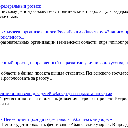
в федеральный розыск
нскому району совместно с полицейскими города Тулы задержа
е с мая...
ых музеев, организованного Российским обществом «Знание» 
онального...
разовательных организаций Пензенской области. https://minobr.p
енный проект, направленный на развитие уличного искусства, п
 области в финал проекта вышла студентка Пензенского государ
Проголосовать за работу...
нники провели для детей «Зарядку со стражем порядка»
щественники и активисты «Движения Первых» провели Всеросси
или...
 в Пензе будет проходить фестиваль «Абашевские узоры»
 Пензе будет проходить фестиваль «Абашевские узоры». В пред