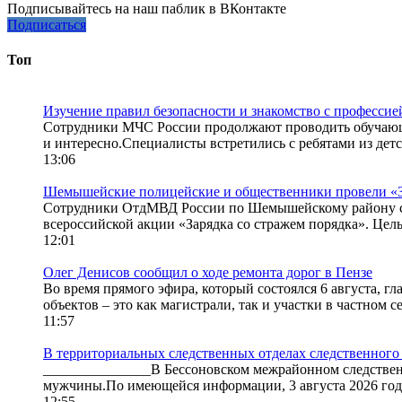
Подписывайтесь на наш паблик в ВКонтакте
Подписаться
Топ
Изучение правил безопасности и знакомство с профессие
Сотрудники МЧС России продолжают проводить обучающие
и интересно.Специалисты встретились с ребятами из детск
13:06
Шемышейские полицейские и общественники провели «Зар
Сотрудники ОтдМВД России по Шемышейскому району сов
всероссийской акции «Зарядка со стражем порядка». Цель
12:01
Олег Денисов сообщил о ходе ремонта дорог в Пензе
Во время прямого эфира, который состоялся 6 августа, гл
объектов – это как магистрали, так и участки в частном се
11:57
В территориальных следственных отделах следственного
_______________В Бессоновском межрайонном следственн
мужчины.По имеющейся информации, 3 августа 2026 года
12:55