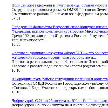
Полицейские задержали в Туле пензенца, объявленного 
Сотрудники уголовного розыска ОМВД России по Земетчи
Земетчинского района. Он находился в федеральном розыск
07:31
Определены финалисты Всероссийского конкурса школьн
Федерации, при региональном кураторстве Многофункци
Среди 150 финалистов из 61 региона России – 5 музеев об
#пензенскаяобласть...
10:35
Фестиваль уличного искусства «ФормАРТ» – это обществ
комфортной городской среды, благоустройство и...
По итогам регионального этапа Фестиваля от Пензенской
Тарасова с работой под названием «Узоры родной земли».
10:16
В Городищенском районе сотрудники полиции и обществе
Сотрудники ОМВД России по Городищенскому району, об
«Сосновый Бор». Участники под открытым небом выполн
10:16
Доброе утро!. С 21 по 23 августа на Юбилейной площади
Доброе утро!С 21 по 23 августа на Юбилейной площади в