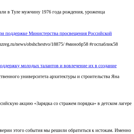
ли в Туле мужчину 1976 года рождения, уроженца
при поддержке Министерства просвещения Российской
nzreg.ru/news/obshchestvo/18875/ #минобр58 #госпаблик58
оддержку молодых талантов и вовлечение их в создание
ственного университета архитектуры и строительства Яна
йскую акцию «Зарядка со стражем порядка» в детском лагере
дверии этого события мы решили обратиться к истокам. Именно