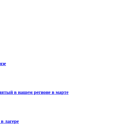
нзе
нятый в нашем регионе в марте
в лагере