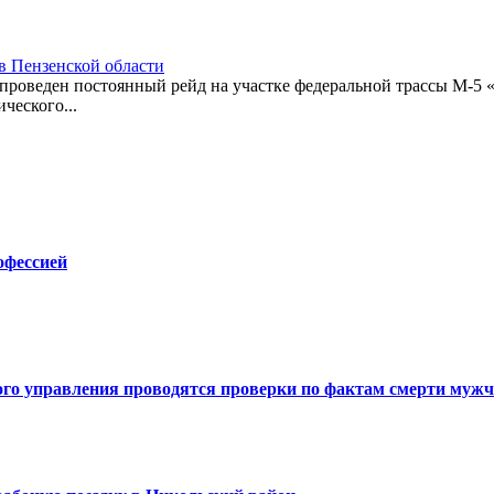
в Пензенской области
оведен постоянный рейд на участке федеральной трассы М-5 «У
ческого...
офессией
ого управления проводятся проверки по фактам смерти мужч