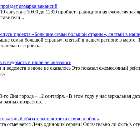
 пройдет ярмарка вакансий
19 августа с 10:00 до 12:00 пройдет традиционная ежемесячная 
тавители...
пуск проекта «Большие семьи большой страны», снятый в наше
шие семьи большой страны», снятый в нашем регионе в марте. 
успевают строить...
 и ведомств в июле не оказалось
 ведомств в июле не оказалось Это показал ежемесячный рейти
ь...
го Дня города – 12 сентября. «В этом году у нас зеркальная дат
 разных возрастов....
что каждый обязательно встретит свою любовь
ста отмечается День одиноких сердец! Обязательно ли быть в от