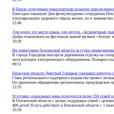
В Пензе сотрудники транспортной полиции присоединили
Ежегодно накануне Дня физкультурника сотрудники Пенз
популяризацию здорового образа жизни, но и знакомство
12:46
Для одних это место покоя, для других - бесконечный дра
Добро пожаловать на фестиваль живой музыки «Хопер» в С
10:28
На территории Пензенской области за сутки ликвидирова
В городе Городище выгорела деревянная отделка на площ
эксплуатации электрического оборудования. Пожарно-спа
09:51
Прокурор области Дмитрий Горшков совершил рабочую п
Глава регионального надзорного ведомства провел личн
По принятым обращениям организованы прокурорские пр
12:55
Услугами социальных нянь пользуются более 350 семей и
В Пензенской области с целью поддержки семей с детьми в
409 детей.Услуга действует в Пензенской области с 1 июня
10:39