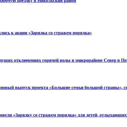
абочую поездку в Никольский район
лись к акции «Зарядка со стражем порядка»
дущих отключениях горячей воды в микрорайоне Север в Пе
новый выпуск проекта «Большие семьи большой страны», с
ели «Зарядку со стражем порядка» для детей, отдыхающих 