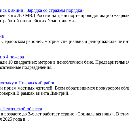
сь к акции «Зарядка со стражем порядка»
енского ЛО МВД России на транспорте проводят акцию «Зарядка
 с работой полицейских.Участниками...
йв
ердобском районе!Смотрим специальный репортажБольше интересног
но 4 пожара
ади 10 квадратных метров в пеноблочной бане. Предварительна
сательные подразделения...
оездку в Никольский район
ый прием местных жителей. Всем обратившимся прокурором обла
оверки.В рамках визита Дмитрий...
з Пензенской области
 возрасте до 3-х лет работает сервис «Социальная няня». В это
 2025 года в...