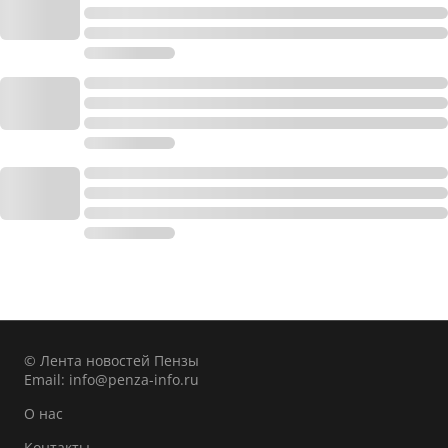
© Лента новостей Пензы
Email:
info@penza-info.ru
О нас
Контакты