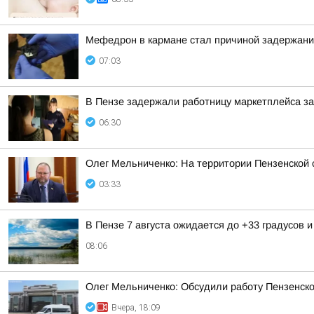
Мефедрон в кармане стал причиной задержани
07:03
В Пензе задержали работницу маркетплейса за
06:30
Олег Мельниченко: На территории Пензенской 
03:33
В Пензе 7 августа ожидается до +33 градусов и
08:06
Олег Мельниченко: Обсудили работу Пензенск
Вчера, 18:09