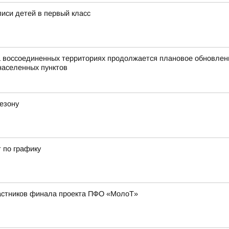
писи детей в первый класс
а воссоединенных территориях продолжается плановое обновле
населенных пунктов
езону
 по графику
частников финала проекта ПФО «МолоТ»