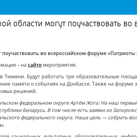
кой области могут поучаствовать в
т поучаствовать во всероссийском форуме «Патриоты
рмация – на
сайте
мероприятия.
 в Тюмени. Будут работать три образовательные площа
ение памяти о событиях на Донбассе. Также на форуме
ловых решений.
льском федеральном округе Артём Жога: На наш первы
еспублики Беларусь. В том числе есть заявки из Запоро
ральского федерального округа. Наша цель — собрать в
ы.
ов социальных, культурных, образовательных, инфор