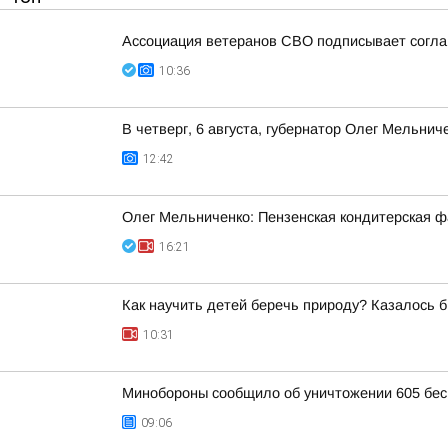
Ассоциация ветеранов СВО подписывает соглаш
10:36
В четверг, 6 августа, губернатор Олег Мельни
12:42
Олег Мельниченко: Пензенская кондитерская ф
16:21
Как научить детей беречь природу? Казалось б
10:31
Минобороны сообщило об уничтожении 605 бес
09:06