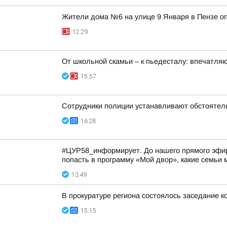
Жители дома №6 на улице 9 Января в Пензе о
12:29
От школьной скамьи – к пьедесталу: впечатля
15:57
Сотрудники полиции устанавливают обстоятель
16:28
#ЦУР58_информирует. До нашего прямого эфира 
попасть в программу «Мой двор», какие семьи м
13:49
В прокуратуре региона состоялось заседание к
15:15