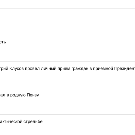
сть
трий Клусов провел личный прием граждан в приемной Президент
хал в родную Пензу
актической стрельбе