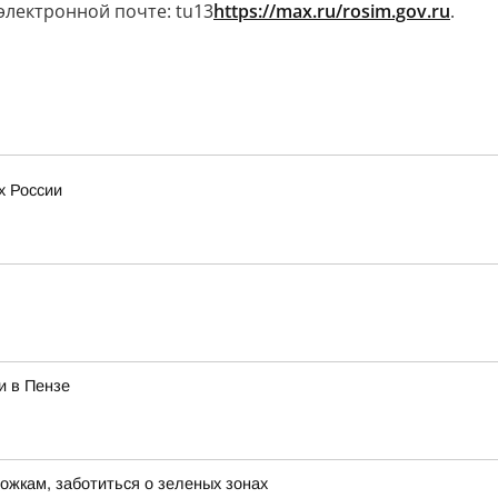
 электронной почте: tu13
https://max.ru/rosim.gov.ru
.
х России
и в Пензе
ожкам, заботиться о зеленых зонах