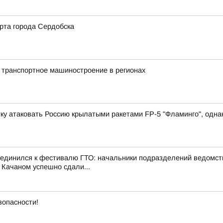
рта города Сердобска
 транспортное машиностроение в регионах
у атаковать Россию крылатыми ракетами FP-5 "Фламинго", однако
оединился к фестивалю ГТО: начальники подразделений ведомст
 Качаном успешно сдали...
зопасности!