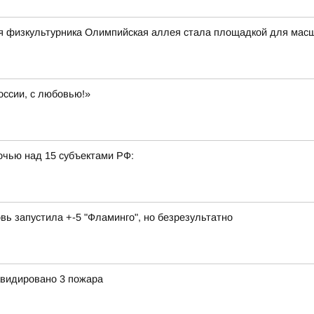
ня физкультурника Олимпийская аллея стала площадкой для мас
оссии, с любовью!»
очью над 15 субъектами РФ:
вь запустила +-5 "Фламинго", но безрезультатно
квидировано 3 пожара