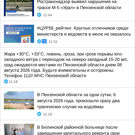
Ространснадзор выявил нарушения на
трассе М-5 «Урал» в Пензенской области
11:44
#ЦУР58_рейтинг. Круглых отличников среди
министерств и ведомств в июле не оказалось
11:31
Жара +30°С, +33°С, ливень, гроза, при грозе порывы юго-
западного ветра с переходом на северо-западный 15-20 м/с,
град ожидаются местами по Пензенской области днем 08
августа 2026 года. Будьте внимательны и осторожны.
Телефон 112//
МЧС Пензенской области
11:18
В Пензенской области за одни сутки, 6
августа 2026 года, произошли сразу два
трагических случая на водоёмах
11:18
В Белинской районной больнице после
завершения капитального ремонта свои