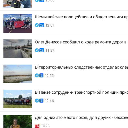
13:06
Шемышейские полицейские и общественники пр
12:01
Олег Денисов сообщил о ходе ремонта дорог в
11:57
В территориальных следственных отделах сле
12:55
В Пензе сотрудники транспортной полиции при
12:46
Для одних это место покоя, для других - беско
10:28