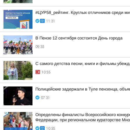
#ЦУР58_рейтинг. Круглых отличников среди ми
11:31
В Пензе 12 сентября состоится День города
09:35
С самого детства песни, книги и фильмы убеж
10:55
Полицейские задержали в Туле пензенца, объ
07:31
Определены финалисты Всероссийского конкур
Федерации, при региональном кураторстве Мно
10:35