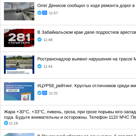
Олег Денисов сообщил о ходе ремонта дорог в
11:57
В Забайкальском крае двое подростков аресто
11:48
Ространснадзор выявил нарушения на трассе М
11:44
#ЦУР58_рейтинг. Круглых отличников среди ми
11:31
Жара +30°С, +33°С, ливень, гроза, при грозе порывы юго-запа
года. Будьте внимательны и осторожны. Телефон 112//
МЧС Пе
11:18