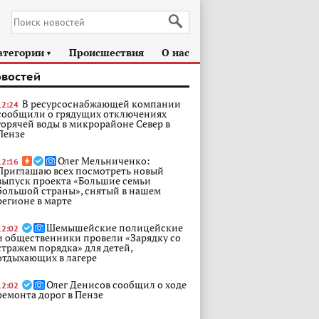
атегории
Происшествия
О нас
►
овостей
В ресурсоснабжающей компании
12:24
сообщили о грядущих отключениях
горячей воды в микрорайоне Север в
Пензе
Олег Мельниченко:
12:16
Приглашаю всех посмотреть новый
выпуск проекта «Большие семьи
большой страны», снятый в нашем
регионе в марте
Шемышейские полицейские
12:02
и общественники провели «Зарядку со
стражем порядка» для детей,
отдыхающих в лагере
Олег Денисов сообщил о ходе
12:02
ремонта дорог в Пензе