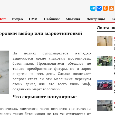
Топ
Видео
СМИ
Паблики
Мнения
Лонгриды
К
Лента н
доровый выбор или маркетинговый
На полках супермаркетов наглядно
выделяются яркие упаковки протеиновых
батончиков. Производители обещают не
только преображение фигуры, но и заряд
энергии на весь день. Однако возникает
вопрос: стоят ли эти маленькие перекусы
своих денег, или это всего лишь миф,
созданный маркетологами?
Что скрывают популярные
атончиках, диетологи часто остаются скептически
многих таких батончиков не так уж отличается от