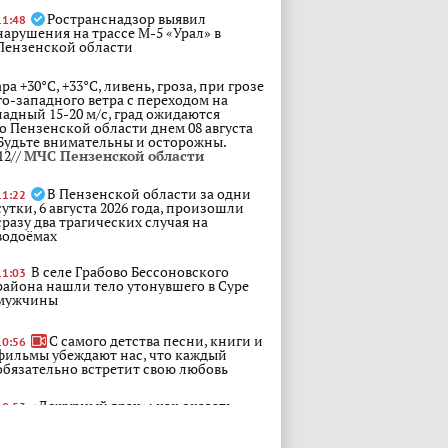
Ространснадзор выявил
11:48
нарушения на трассе М-5 «Урал» в
Пензенской области
ра +30°С, +33°С, ливень, гроза, при грозе
о-западного ветра с переходом на
падный 15-20 м/с, град ожидаются
о Пензенской области днем 08 августа
. Будьте внимательны и осторожны.
12//
МЧС Пензенской области
В Пензенской области за одни
11:22
сутки, 6 августа 2026 года, произошли
сразу два трагических случая на
водоёмах
В селе Грабово Бессоновского
11:03
района нашли тело утонувшего в Суре
мужчины
С самого детства песни, книги и
10:56
фильмы убеждают нас, что каждый
обязательно встретит свою любовь
«Дежурный врач»: как оказать
10:53
первую помощь при ожогах, ушибах и
переломах, укусах пчел и змей