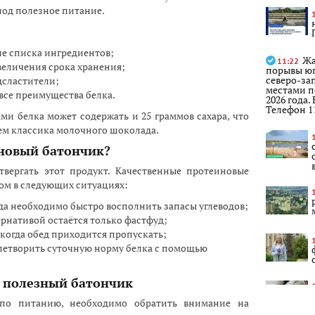
под полезное питание.
ле списка ингредиентов;
Жа
11:22
величения срока хранения;
порывы юг
северо-за
дсластители;
местами п
 все преимущества белка.
2026 года
Телефон 1
ами белка может содержать и 25 граммов сахара, что
чем классика молочного шоколада.
иновый батончик?
твергать этот продукт. Качественные протеиновые
ом в следующих ситуациях:
да необходимо быстро восполнить запасы углеводов;
ернативой остаётся только фастфуд;
когда обед приходится пропускать;
летворить суточную норму белка с помощью
 полезный батончик
 по питанию, необходимо обратить внимание на