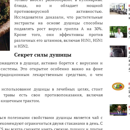
блюда, но и обладает мощной
противовирусной активностью.
Исследователи доказали, что растительные
экстракты на основе душицы способны
подавлять рост вируса гриппа A на 30%.
Кроме того, они эффективны против
различных его штаммов, включая H1N1, H5N1
и H3N2.
Секрет силы душицы
ржащееся в душице, активно борется с вирусами и
системы. Это открытие особенно важно на фоне
традиционным лекарственным средствам, о чем
 использование душицы в лечебных целях, стоит
У травы есть свои противопоказания, включая
о-кишечным трактом.
ься полезными свойствами душицы является чай с
екомендуют ограничиться двумя стаканами в день. С
 вы всегда сможете иметь свежую душицу и другие