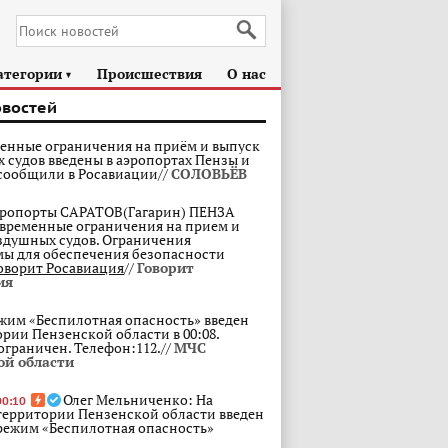
атегории
Происшествия
О нас
►
овостей
енные ограничения на приём и выпуск
 судов введены в аэропортах Пензы и
 сообщили в Росавиации//
СОЛОВЬЁВ
ропорты САРАТОВ(Гагарин) ПЕНЗА
ременные ограничения на прием и
здушных судов. Ограничения
ы для обеспечения безопасности
оворит Росавиация
//
Говорит
ия
жим «Беспилотная опасность» введен
ории Пензенской области в 00:08.
ограничен. Телефон:112.//
МЧС
ой области
Олег Мельниченко: На
00:10
территории Пензенской области введен
режим «Беспилотная опасность»