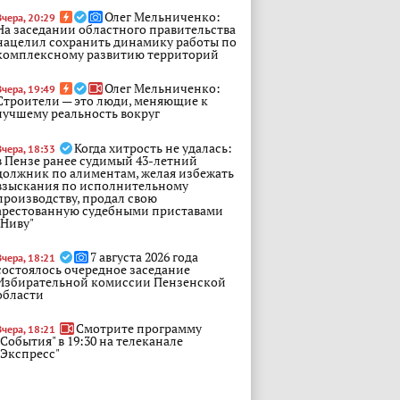
Олег Мельниченко:
Вчера, 20:29
На заседании областного правительства
нацелил сохранить динамику работы по
комплексному развитию территорий
Олег Мельниченко:
Вчера, 19:49
Строители — это люди, меняющие к
лучшему реальность вокруг
Когда хитрость не удалась:
Вчера, 18:33
в Пензе ранее судимый 43-летний
должник по алиментам, желая избежать
взыскания по исполнительному
производству, продал свою
арестованную судебными приставами
"Ниву"
7 августа 2026 года
Вчера, 18:21
состоялось очередное заседание
Избирательной комиссии Пензенской
области
Смотрите программу
Вчера, 18:21
"События" в 19:30 на телеканале
"Экспресс"
В Пензе провели рейд по
Вчера, 18:21