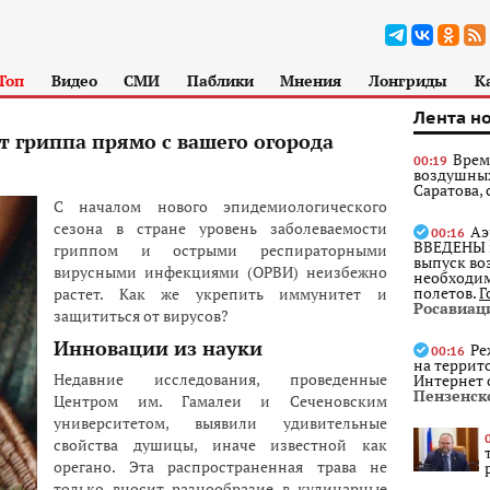
Топ
Видео
СМИ
Паблики
Мнения
Лонгриды
К
Лента н
 гриппа прямо с вашего огорода
Врем
00:19
воздушных
Саратова,
С началом нового эпидемиологического
сезона в стране уровень заболеваемости
Аэ
00:16
ВВЕДЕНЫ в
гриппом и острыми респираторными
выпуск во
вирусными инфекциями (ОРВИ) неизбежно
необходим
полетов.
Г
растет. Как же укрепить иммунитет и
Росавиац
защититься от вирусов?
Инновации из науки
Ре
00:16
на террит
Недавние исследования, проведенные
Интернет 
Пензенск
Центром им. Гамалеи и Сеченовским
университетом, выявили удивительные
свойства душицы, иначе известной как
орегано. Эта распространенная трава не
только вносит разнообразие в кулинарные