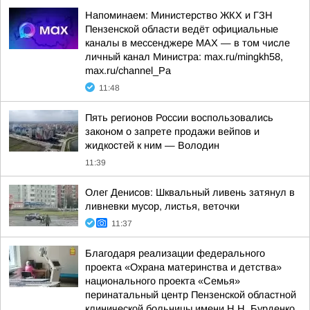
Напоминаем: Министерство ЖКХ и ГЗН
Пензенской области ведёт официальные
каналы в мессенджере МАХ — в том числе
личный канал Министра: max.ru/mingkh58,
max.ru/channel_Pa
11:48
Пять регионов России воспользовались
законом о запрете продажи вейпов и
жидкостей к ним — Володин
11:39
Олег Денисов: Шквальный ливень затянул в
ливневки мусор, листья, веточки
11:37
Благодаря реализации федерального
проекта «Охрана материнства и детства»
национального проекта «Семья»
перинатальный центр Пензенской областной
клинической больницы имени Н.Н. Бурденко